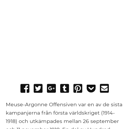
Share
Tweet
Share
Post
Pin
Add
Send
on
on
to
it
to
email
Facebook
Google+
Tumblr
Pocket
Meuse-Argonne Offensiven var en av de sista
kampanjerna från första världskriget (1914-
1918) och utkämpades mellan 26 september