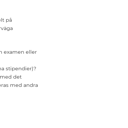
lt på
erväga
in examen eller
na stipendier)?
 med det
eras med andra