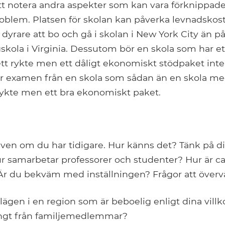
 att notera andra aspekter som kan vara förknippa
blem. Platsen för skolan kan påverka levnadskostn
dyrare att bo och gå i skolan i New York City än p
kola i Virginia. Dessutom bör en skola som har et
tt rykte men ett dåligt ekonomiskt stödpaket inte
er examen från en skola som sådan än en skola med
rykte men ett bra ekonomiskt paket.
även om du har tidigare. Hur känns det? Tänk på d
ur samarbetar professorer och studenter? Hur är 
r du bekväm med inställningen? Frågor att överv
lägen i en region som är beboelig enligt dina villk
långt från familjemedlemmar?