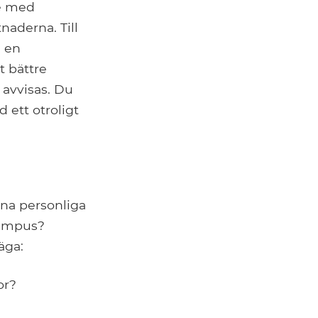
de med
aderna. Till
å en
t bättre
 avvisas. Du
 ett otroligt
ina personliga
campus?
äga:
or?