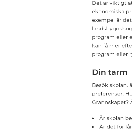
Det är viktigt
ekonomiska pro
exempel är det 
landsbygdshögs
program eller e
kan få mer eft
program eller 
Din tarm
Besök skolan, 
preferenser. H
Grannskapet? Ä
Är skolan be
Är det för 