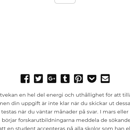
Share
Tweet
Share
Post
Pin
Add
Send
on
on
to
it
to
email
Facebook
Google+
Tumblr
Pocket
tvekan en hel del energi och uthållighet för att ti
men din uppgift är inte klar när du skickar ut dess
 testas när du väntar månader på svar. I mars eller
l börjar forskarutbildningarna meddela de sökande
 att en student accepteras på alla skolor som han e