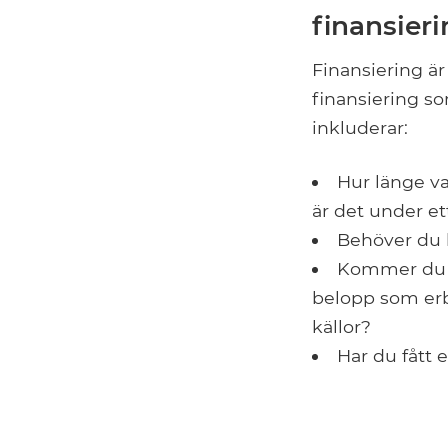
finansier
Finansiering är
finansiering som
inkluderar:
Hur länge va
är det under ett
Behöver du le
Kommer du a
belopp som erb
källor?
Har du fått e