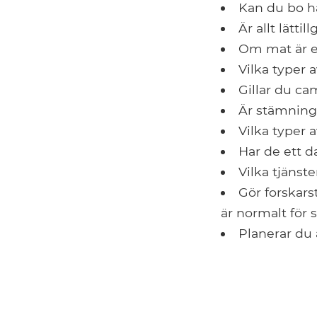
Kan du bo h
Är allt lättil
Om mat är en
Vilka typer 
Gillar du c
Är stämning
Vilka typer 
Har de ett d
Vilka tjänst
Gör forskars
är normalt för 
Planerar du 