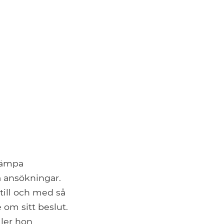
llämpa
a ansökningar.
 till och med så
 om sitt beslut.
ller hon