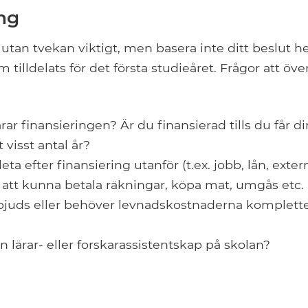
ing
 utan tvekan viktigt, men basera inte ditt beslut he
 tilldelats för det första studieåret. Frågor att öv
rar finansieringen? Är du finansierad tills du får d
 visst antal år?
ta efter finansiering utanför (t.ex. jobb, lån, exter
tt kunna betala räkningar, köpa mat, umgås etc.
juds eller behöver levnadskostnaderna komplett
n lärar- eller forskarassistentskap på skolan?