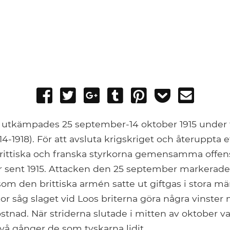
Share
Tweet
Share
Post
Pin
Add
Send
on
on
to
it
to
email
Facebook
Google+
Tumblr
Pocket
s utkämpades 25 september-14 oktober 1915 under 
14-1918). För att avsluta krigskriget och återuppta e
rittiska och franska styrkorna gemensamma offensi
sent 1915. Attacken den 25 september markerade 
som den brittiska armén satte ut giftgas i stora m
or såg slaget vid Loos briterna göra några vinster 
tnad. När striderna slutade i mitten av oktober var
 två gånger de som tyskarna lidit.