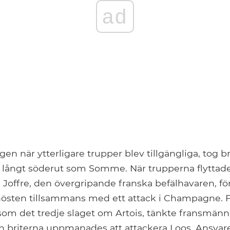
ad
n när ytterligare trupper blev tillgängliga, tog br
å långt söderut som Somme. När trupperna flyttade
 Joffre, den övergripande franska befälhavaren, fö
 hösten tillsammans med ett attack i Champagne. 
 som det tredje slaget om Artois, tänkte fransmänne
briterna uppmanades att attackera Loos. Ansvare