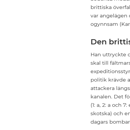
brittiska överfa
var angelägen 
ogynnsam (Kart
Den britt
Han uttryckte 
skal till fältm
expeditionsstyr
politik krävde a
attackera längs
kanalen. Det f
(1: a, 2: a och 
skotska) och en
dagars bomba