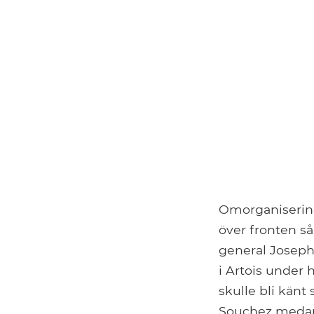
Omorganiseringe
över fronten s
general Joseph
i Artois under
skulle bli känt
Souchez medan 