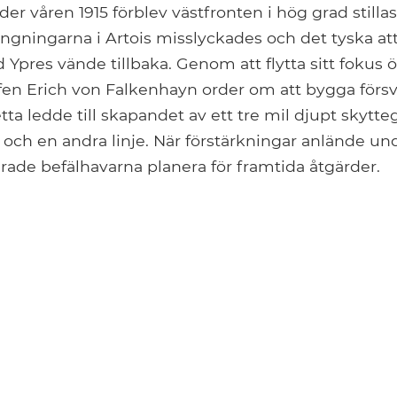
ider våren 1915 förblev västfronten i hög grad still
ängningarna i Artois misslyckades och det tyska at
d Ypres vände tillbaka. Genom att flytta sitt fokus 
fen Erich von Falkenhayn order om att bygga försv
tta ledde till skapandet av ett tre mil djupt skytte
je och en andra linje. När förstärkningar anlände 
erade befälhavarna planera för framtida åtgärder.