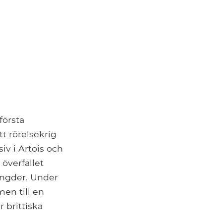
första
tt rörelsekrig
v i Artois och
överfallet
ängder. Under
men till en
 brittiska