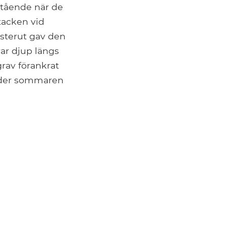
astående när de
tacken vid
österut gav den
ar djup längs
grav förankrat
under sommaren