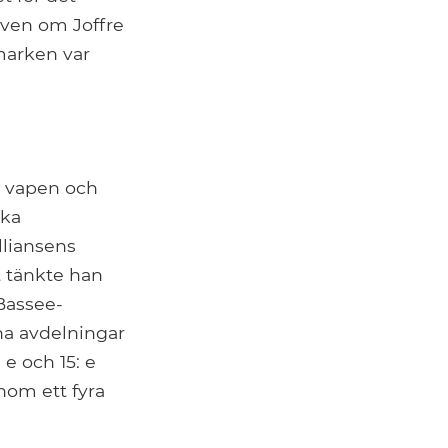
 Även om Joffre
marken var
a vapen och
ska
lliansens
åt tänkte han
 Bassee-
na avdelningar
 e och 15: e
enom ett fyra