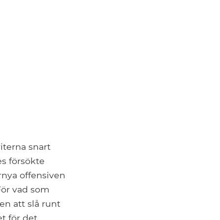
iterna snart
s försökte
rnya offensiven
För vad som
n att slå runt
t för det