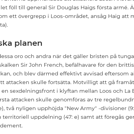
llet föll till general Sir Douglas Haigs första armé.
om ett övergrepp i Loos-området, ansåg Haig att 
a).
iska planen
dessa oro och andra när det gäller bristen på tung
arskalken Sir John French, befälhavare för den britti
kan, och blev därmed effektivt avvisad eftersom a
tt attacken skulle fortsätta. Motvilligt att gå fram
 en sexdelningsfront i klyftan mellan Loos och La
örsta attacken skulle genomföras av tre regelbund
7: e), två nyligen upphöjda "New Army" -divisioner (9:
 territoriell uppdelning (47: e) samt att föregås g
rdement.