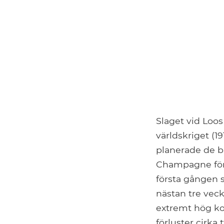
Slaget vid Loo
världskriget (19
planerade de b
Champagne för 
första gången 
nästan tre veck
extremt hög kos
förluster cirka