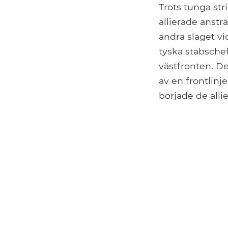
Trots tunga str
allierade anstr
andra slaget vi
tyska stabsche
västfronten. De
av en frontlin
började de alli