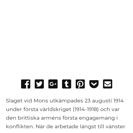
Share
Tweet
Share
Post
Pin
Add
Send
on
on
to
it
to
email
Facebook
Google+
Tumblr
Pocket
Slaget vid Mons utkämpades 23 augusti 1914
under första världskriget (1914-1918) och var
den brittiska arméns första engagemang i
konflikten. När de arbetade längst till vänster