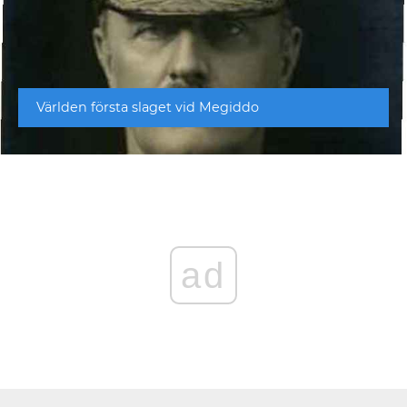
Världen första slaget vid Megiddo
ad