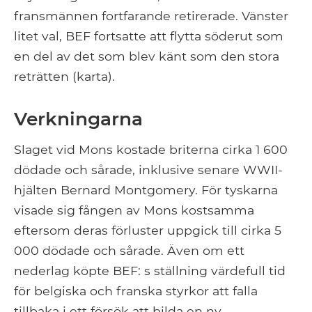
fransmännen fortfarande retirerade. Vänster
litet val, BEF fortsatte att flytta söderut som
en del av det som blev känt som den stora
reträtten (karta).
Verkningarna
Slaget vid Mons kostade briterna cirka 1 600
dödade och sårade, inklusive senare WWII-
hjälten Bernard Montgomery. För tyskarna
visade sig fången av Mons kostsamma
eftersom deras förluster uppgick till cirka 5
000 dödade och sårade. Även om ett
nederlag köpte BEF: s ställning värdefull tid
för belgiska och franska styrkor att falla
tillbaka i ett försök att bilda en ny