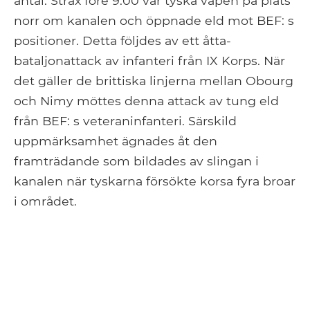
antal. Strax före 9:00 var tyska vapen på plats
norr om kanalen och öppnade eld mot BEF: s
positioner. Detta följdes av ett åtta-
bataljonattack av infanteri från IX Korps. När
det gäller de brittiska linjerna mellan Obourg
och Nimy möttes denna attack av tung eld
från BEF: s veteraninfanteri. Särskild
uppmärksamhet ägnades åt den
framträdande som bildades av slingan i
kanalen när tyskarna försökte korsa fyra broar
i området.