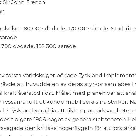
k Sir John French
än
nkrike - 80 000 dödade, 170 000 sårade, Storbrita
 sårade
 700 dödade, 182 300 sårade
av första världskriget började Tyskland implemente
krävde att huvuddelen av deras styrkor samlades 
ållkraft återstod i öst. Målet med planen var att s
 ryssarna fullt ut kunde mobilisera sina styrkor. N
lle Tyskland vara fria att rikta uppmärksamheten 
des tidigare 1906 något av generalstabschefen H
svagade den kritiska högerflygeln för att förstärka