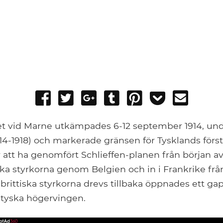
Share
Tweet
Share
Post
Pin
Add
Send
on
on
to
it
to
email
Facebook
Google+
Tumblr
Pocket
get vid Marne utkämpades 6-12 september 1914, und
914-1918) och markerade gränsen för Tysklands förs
r att ha genomfört Schlieffen-planen från början av
a styrkorna genom Belgien och in i Frankrike från 
brittiska styrkorna drevs tillbaka öppnades ett ga
tyska högervingen.