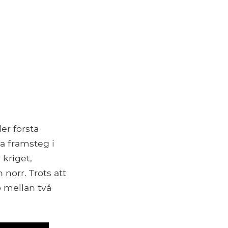
er första
ta framsteg i
 kriget,
norr. Trots att
p mellan två