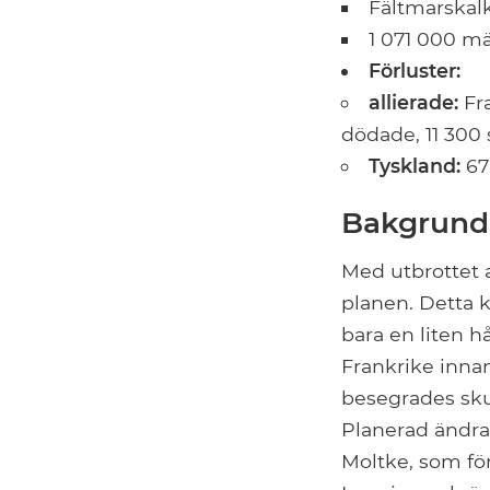
Fältmarskal
1 071 000 m
Förluster:
allierade:
Fra
dödade, 11 300
Tyskland:
67
Bakgrund
Med utbrottet 
planen. Detta 
bara en liten h
Frankrike innan
besegrades sku
Planerad ändra
Moltke, som för