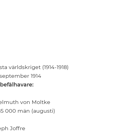
sta världskriget (1914-1918)
 september 1914
befälhavare:
elmuth von Moltke
85 000 män (augusti)
eph Joffre