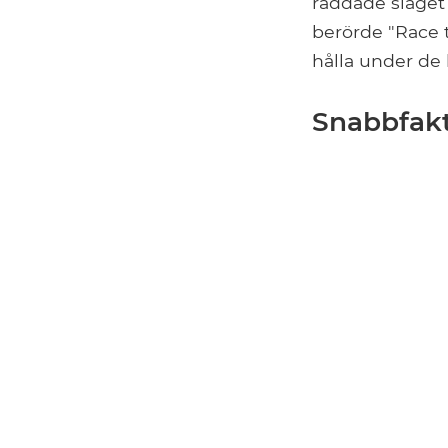
räddade slaget
berörde "Race t
hålla under de
Snabbfakt