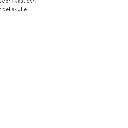
ger i väst och
 del skulle