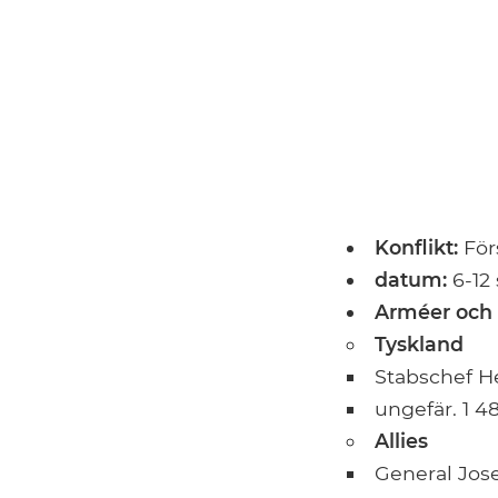
Konflikt:
För
datum:
6-12
Arméer och 
Tyskland
Stabschef H
ungefär. 1 4
Allies
General Jos