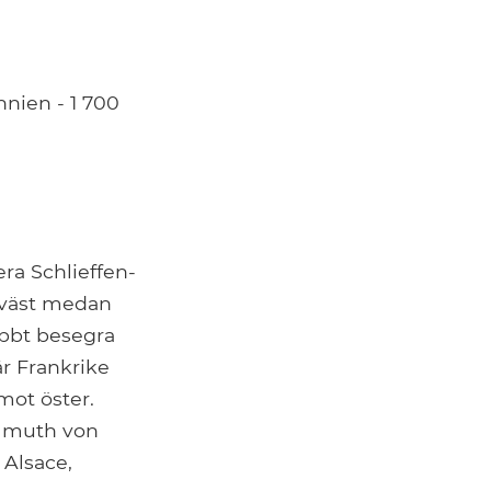
nnien - 1 700
ra Schlieffen-
i väst medan
nabbt besegra
är Frankrike
mot öster.
elmuth von
 Alsace,