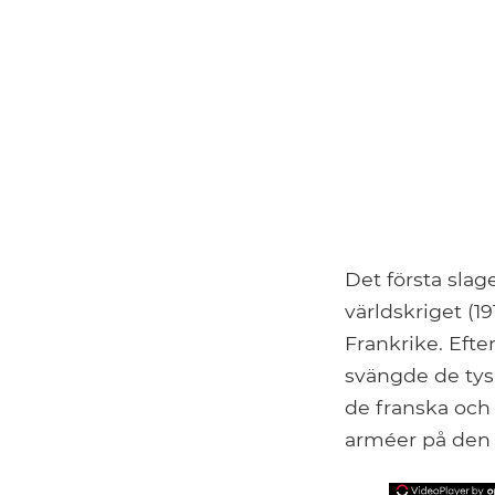
Det första sla
världskriget (1
Frankrike. Efte
svängde de tysk
de franska och 
arméer på den 