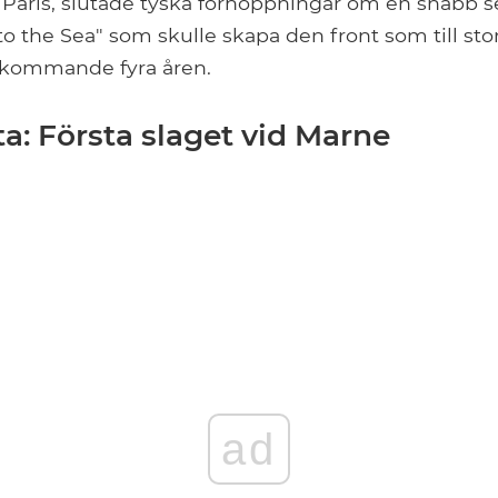
 Paris, slutade tyska förhoppningar om en snabb se
o the Sea" som skulle skapa den front som till stor
 kommande fyra åren.
a: Första slaget vid Marne
ad