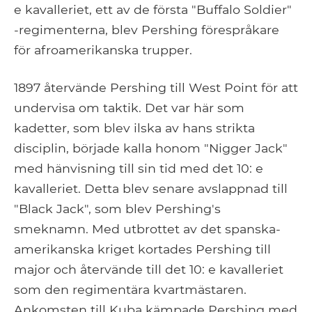
e kavalleriet, ett av de första "Buffalo Soldier"
-regimenterna, blev Pershing förespråkare
för afroamerikanska trupper.
1897 återvände Pershing till West Point för att
undervisa om taktik. Det var här som
kadetter, som blev ilska av hans strikta
disciplin, började kalla honom "Nigger Jack"
med hänvisning till sin tid med det 10: e
kavalleriet. Detta blev senare avslappnad till
"Black Jack", som blev Pershing's
smeknamn. Med utbrottet av det spanska-
amerikanska kriget kortades Pershing till
major och återvände till det 10: e kavalleriet
som den regimentära kvartmästaren.
Ankomsten till Kuba kämpade Pershing med