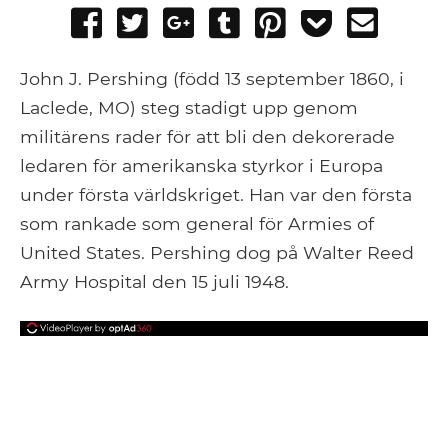
Share
Tweet
Share
Post
Pin
Add
Send
on
on
to
it
to
email
Facebook
Google+
Tumblr
Pocket
John J. Pershing (född 13 september 1860, i
Laclede, MO) steg stadigt upp genom
militärens rader för att bli den dekorerade
ledaren för amerikanska styrkor i Europa
under första världskriget. Han var den första
som rankade som general för Armies of
United States. Pershing dog på Walter Reed
Army Hospital den 15 juli 1948.