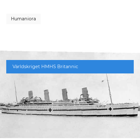
Humaniora
Världskriget HMHS Britannic