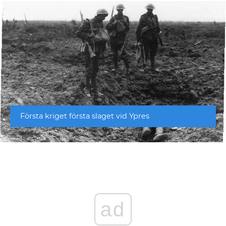
Första kriget första slaget vid Ypres
ad