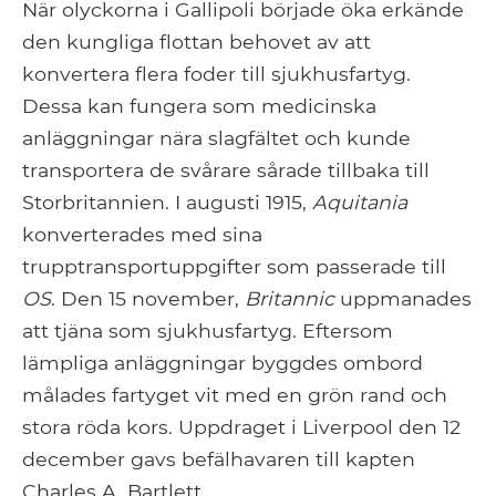
När olyckorna i Gallipoli började öka erkände
den kungliga flottan behovet av att
konvertera flera foder till sjukhusfartyg.
Dessa kan fungera som medicinska
anläggningar nära slagfältet och kunde
transportera de svårare sårade tillbaka till
Storbritannien. I augusti 1915,
Aquitania
konverterades med sina
trupptransportuppgifter som passerade till
OS
. Den 15 november,
Britannic
uppmanades
att tjäna som sjukhusfartyg. Eftersom
lämpliga anläggningar byggdes ombord
målades fartyget vit med en grön rand och
stora röda kors. Uppdraget i Liverpool den 12
december gavs befälhavaren till kapten
Charles A. Bartlett.