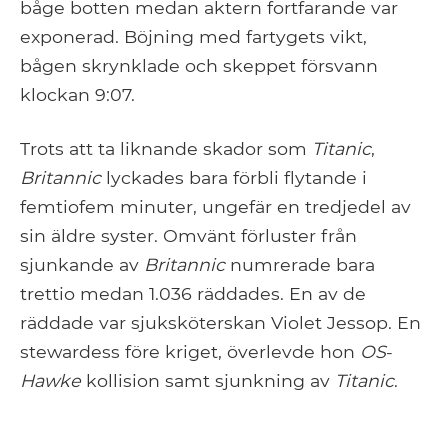
båge botten medan aktern fortfarande var
exponerad. Böjning med fartygets vikt,
bågen skrynklade och skeppet försvann
klockan 9:07.
Trots att ta liknande skador som
Titanic
,
Britannic
lyckades bara förbli flytande i
femtiofem minuter, ungefär en tredjedel av
sin äldre syster. Omvänt förluster från
sjunkande av
Britannic
numrerade bara
trettio medan 1.036 räddades. En av de
räddade var sjuksköterskan Violet Jessop. En
stewardess före kriget, överlevde hon
OS
-
Hawke
kollision samt sjunkning av
Titanic
.