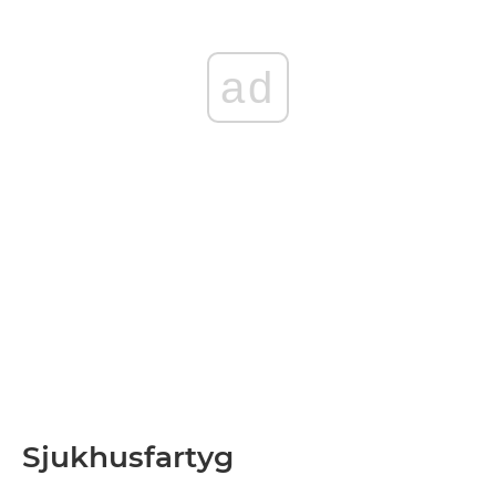
ad
Sjukhusfartyg