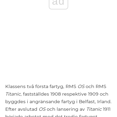
ad
Klassens två första fartyg, RMS
OS
och RMS
Titanic
, fastställdes 1908 respektive 1909 och
byggdes i angränsande fartyg i Belfast, Irland.
Efter avslutad
OS
och lansering av
Titanic
1911
började arbetet med det tredje fartyget,