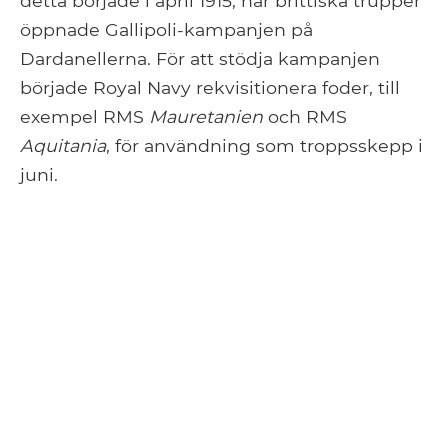
detta började i april 1915, när brittiska trupper
öppnade Gallipoli-kampanjen på
Dardanellerna. För att stödja kampanjen
började Royal Navy rekvisitionera foder, till
exempel RMS
Mauretanien
och RMS
Aquitania
, för användning som troppsskepp i
juni.