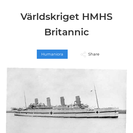
Världskriget HMHS
Britannic
Humaniora
Share