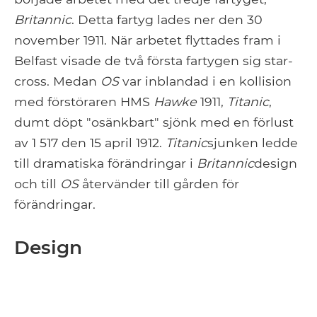
Britannic
. Detta fartyg lades ner den 30
november 1911. När arbetet flyttades fram i
Belfast visade de två första fartygen sig star-
cross. Medan
OS
var inblandad i en kollision
med förstöraren HMS
Hawke
1911,
Titanic
,
dumt döpt "osänkbart" sjönk med en förlust
av 1 517 den 15 april 1912.
Titanic
sjunken ledde
till dramatiska förändringar i
Britannic
design
och till
OS
återvänder till gården för
förändringar.
Design