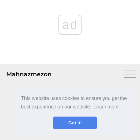
ad
Mahnazmezon
This website uses cookies to ensure you get the
best experience on our website.
Learn more
ad
Got it!