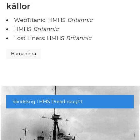
källor
WebTitanic: HMHS
Britannic
HMHS
Britannic
Lost Liners: HMHS
Britannic
Humaniora
Världskrig I HMS Dreadnought