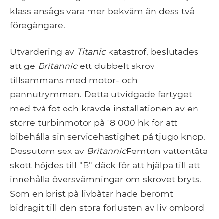
klass ansågs vara mer bekväm än dess två
föregångare.
Utvärdering av
Titanic
katastrof, beslutades
att ge
Britannic
ett dubbelt skrov
tillsammans med motor- och
pannutrymmen. Detta utvidgade fartyget
med två fot och krävde installationen av en
större turbinmotor på 18 000 hk för att
bibehålla sin servicehastighet på tjugo knop.
Dessutom sex av
Britannic
Femton vattentäta
skott höjdes till "B" däck för att hjälpa till att
innehålla översvämningar om skrovet bryts.
Som en brist på livbåtar hade berömt
bidragit till den stora förlusten av liv ombord