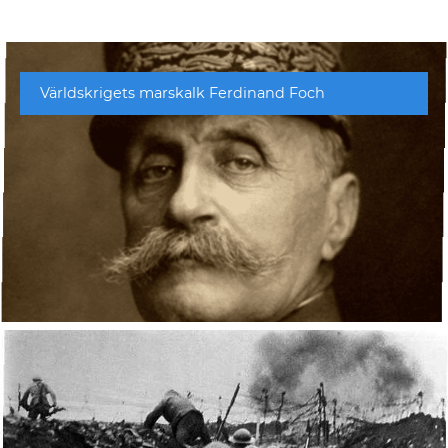
Världskrigets marskalk Ferdinand Foch