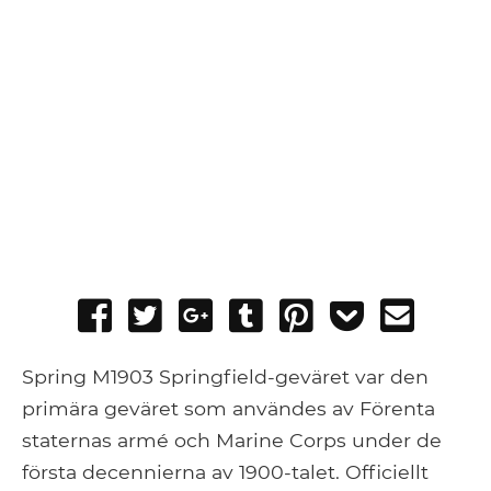
Share
Tweet
Share
Post
Pin
Add
Send
on
on
to
it
to
email
Facebook
Google+
Tumblr
Pocket
Spring M1903 Springfield-geväret var den
primära geväret som användes av Förenta
staternas armé och Marine Corps under de
första decennierna av 1900-talet. Officiellt