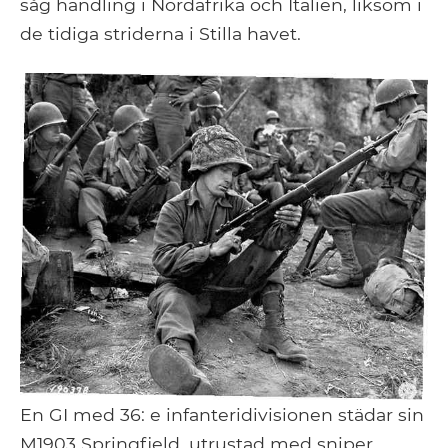
såg handling i Nordafrika och Italien, liksom i
de tidiga striderna i Stilla havet.
En GI med 36: e infanteridivisionen städar sin
M1903 Springfield, utrustad med sniper.