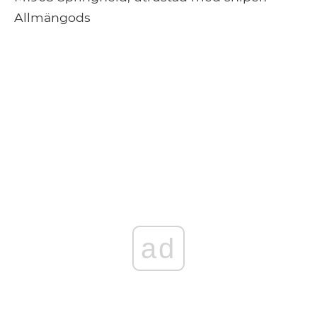
Allmängods
ad