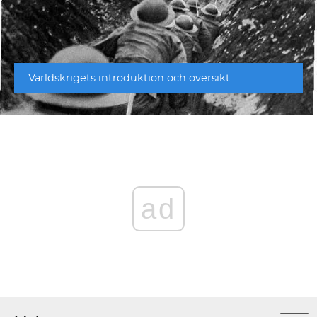
Världskrigets introduktion och översikt
ad