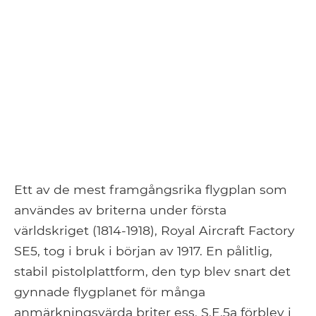
Ett av de mest framgångsrika flygplan som
användes av briterna under första
världskriget (1814-1918), Royal Aircraft Factory
SE5, tog i bruk i början av 1917. En pålitlig,
stabil pistolplattform, den typ blev snart det
gynnade flygplanet för många
anmärkningsvärda briter ess. S.E.5a förblev i