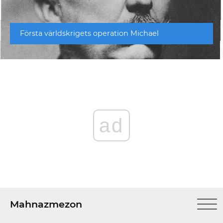
Första världskrigets operation Michael
ad
Mahnazmezon