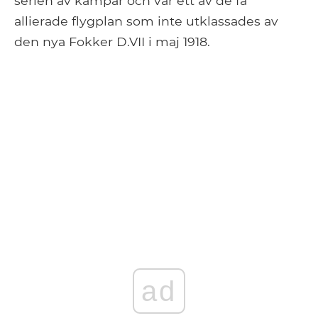
serien av kämpar och var ett av de få
allierade flygplan som inte utklassades av
den nya Fokker D.VII i maj 1918.
ad