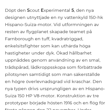
Döpt den
S
cout
E
xperimental
5
, den nya
designen utnyttjade en ny vattenkyld 150-hk
Hispano-Suiza-motor. Vid utformningen av
resten av flygplanet skapade teamet på
Farnborough en tuff, kvadratriggad,
enkelsitsfighter som kan uthärda höga
hastigheter under dyk. Ökad hållbarhet
uppnåddes genom användning av en smal,
trådspårad, lådkroppsskopa som förbättrade
pilotsynen samtidigt som man säkerställde
en högre överlevnadsgrad vid kraschar. Den
nya typen drivs ursprungligen av en Hispano-
Suiza 150 HP V8-motor. Konstruktion av tre
prototyper började hösten 1916 och en flög för
första gången den 22 november. Under