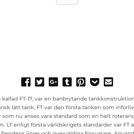
Share
Tweet
Share
Post
Pin
Add
Send
on
on
to
it
to
email
Facebook
Google+
Tumblr
Pocket
a kallad FT-17, var en banbrytande tankkonstruktion
fransk lätt tank, FT var den första tanken som inför
 som nu anses vara standard som en helt roteran
 LT enligt första världskrigets standarder var FT a
iendens linjer och överväldiga försvarare. Använd