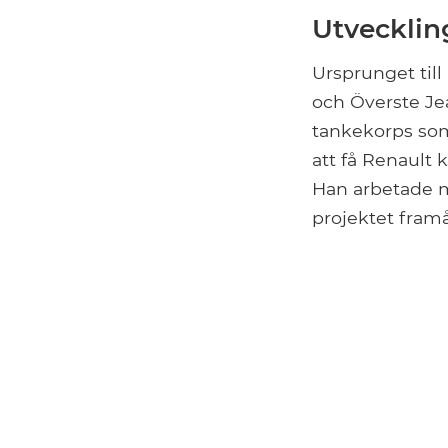
Utvecklin
Ursprunget till
och Överste Je
tankekorps som
att få Renault 
Han arbetade me
projektet framå