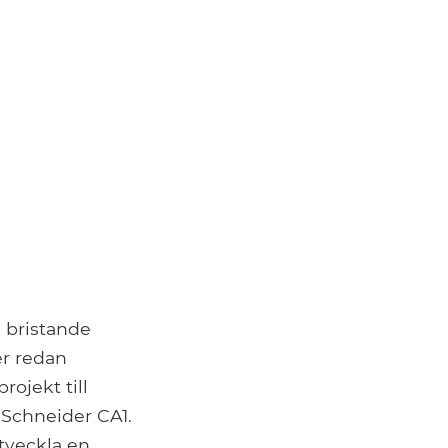
l bristande
er redan
rojekt till
 Schneider CA1.
tveckla en