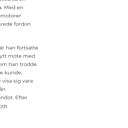
ra. Med en
 motorer
nsrede fordon
är han fortsatte
 nytt möte med
 som han trodde
te kunde,
visa sig vara
rån
dot. Efter
typ.