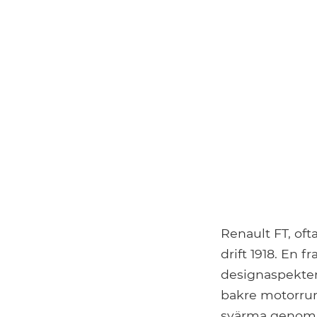
Renault FT, oft
drift 1918. En 
designaspekter
bakre motorrum.
svärma genom f