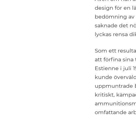
design för en l
bedömning av t
saknade det nöd
lyckas rensa di
Som ett resulta
att förfina sin
Estienne i juli
kunde överväldi
uppmuntrade Es
kritiskt, kämpa
ammunitionsmi
omfattande arbe