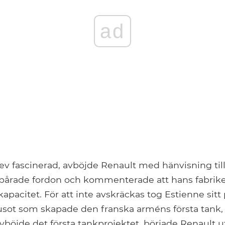
ad
lev fascinerad, avböjde Renault med hänvisning til
spårade fordon och kommenterade att hans fabrik
pacitet. För att inte avskräckas tog Estienne sitt p
sot som skapade den franska arméns första tank,
böjde det första tankprojektet, började Renault u