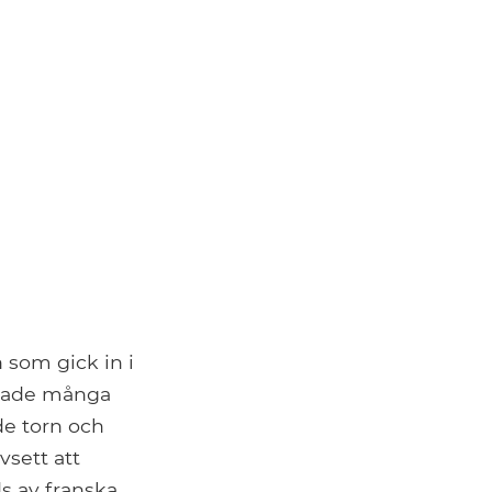
 som gick in i
livade många
de torn och
vsett att
s av franska