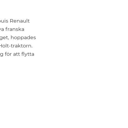
ouis Renault
ya franska
iget, hoppades
olt-traktorn.
för att flytta