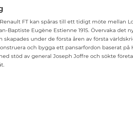
g
 Renault FT kan spåras till ett tidigt möte mellan L
an-Baptiste Eugène Estienne 1915. Övervaka det n
 skapades under de första åren av första världskr
konstruera och bygga ett pansarfordon baserat på H
d stöd av general Joseph Joffre och sökte företag 
t.