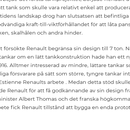
ätt tank som skulle vara relativt enkel att produce
idens landskap drog han slutsatsen att befintliga
vändiga kraft-till-viktförhållandet för att låta pa
ken, skalhålen och andra hinder.
t försökte Renault begränsa sin design till 7 ton. N
a tankar om en lätt tankkonstruktion hade han ett
 1916. Alltmer intresserad av mindre, lättare tankar
ga försvarare på sätt som större, tyngre tankar in
tienne Renaults arbete . Medan detta stöd skulle 
de Renault för att få godkännande av sin design f
nister Albert Thomas och det franska högkomman
te fick Renault tillstånd att bygga en enda proto