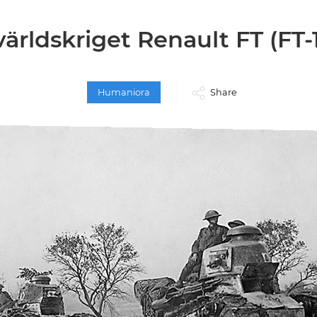
världskriget Renault FT (FT-
Humaniora
Share