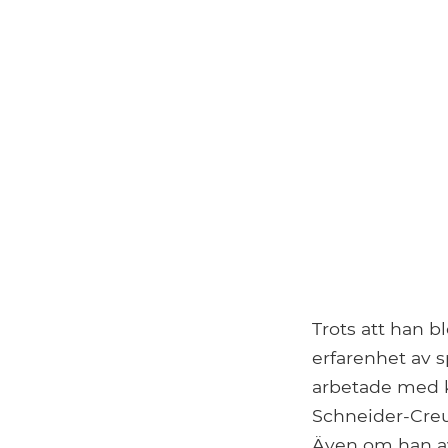
Trots att han b
erfarenhet av 
arbetade med ka
Schneider-Creu
Även om han av