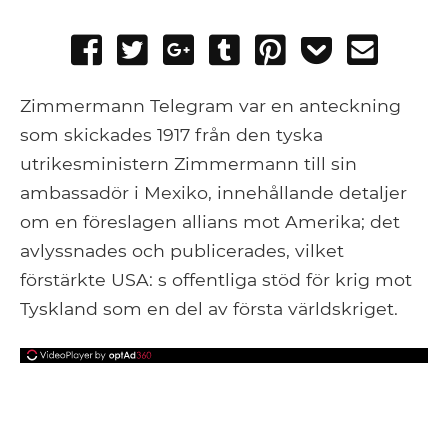
Share
Tweet
Share
Post
Pin
Add
Send
on
on
to
it
to
email
Facebook
Google+
Tumblr
Pocket
Zimmermann Telegram var en anteckning
som skickades 1917 från den tyska
utrikesministern Zimmermann till sin
ambassadör i Mexiko, innehållande detaljer
om en föreslagen allians mot Amerika; det
avlyssnades och publicerades, vilket
förstärkte USA: s offentliga stöd för krig mot
Tyskland som en del av första världskriget.