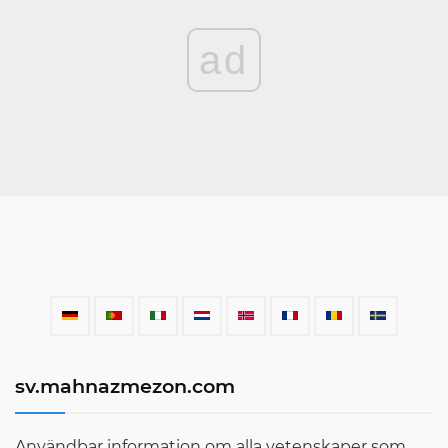
ad
sv.mahnazmezon.com
Användbar information om alla vetenskaper som