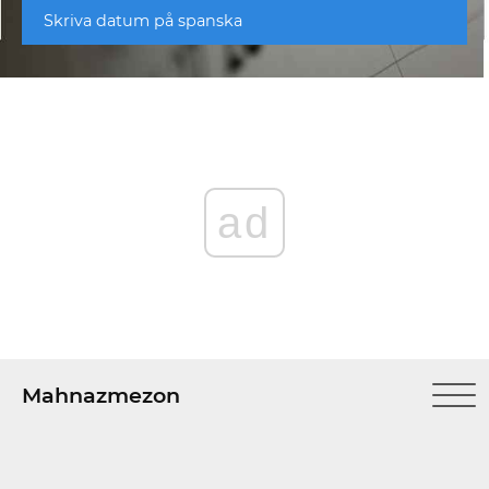
Skriva datum på spanska
ad
Mahnazmezon