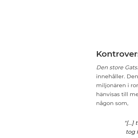
Kontrovers
Den store Gats
innehåller. De
miljonären i r
hänvisas till m
någon som,
"[...
tog 