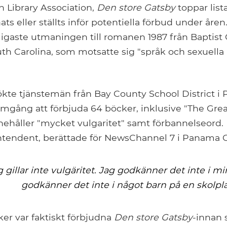
n Library Association,
Den store Gatsby
toppar list
s eller ställts inför potentiella förbud under åren
igaste utmaningen till romanen 1987 från Baptist 
th Carolina, som motsatte sig "språk och sexuella 
kte tjänstemän från Bay County School District i 
amgång att förbjuda 64 böcker, inklusive "The Grea
ehåller "mycket vulgaritet" samt förbannelseord. 
ntendent, berättade för NewsChannel 7 i Panama Ci
g gillar inte vulgäritet. Jag godkänner det inte i mi
godkänner det inte i något barn på en skolpla
er var faktiskt förbjudna
Den store Gatsby
-innan 