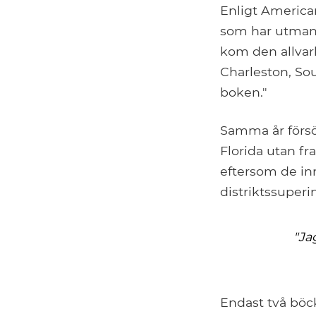
Enligt America
som har utmanat
kom den allvarl
Charleston, Sou
boken."
Samma år försö
Florida utan fr
eftersom de inn
distriktssuperi
"Ja
Endast två böck