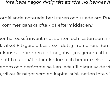
inte hade någon riktig rätt att röra vid hennes 
 förhållande noterade berättaren och talade om B
sy kommer ganska ofta - på eftermiddagen."
per har också invänt mot spriten och festen som i
, vilket Fitzgerald beskrev i detalj i romanen. Ro
ikanska drömmen i ett negativt ljus genom att b
er att ha uppnått stor rikedom och berömmelse - s
ikedom och berömmelse kan leda till några av de vä
 vilket är något som en kapitalistisk nation inte vi