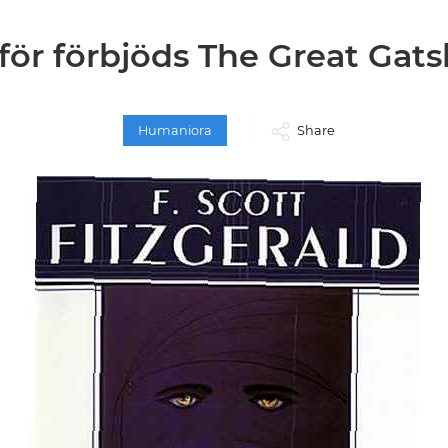
för förbjöds The Great Gat
Humaniora
Share