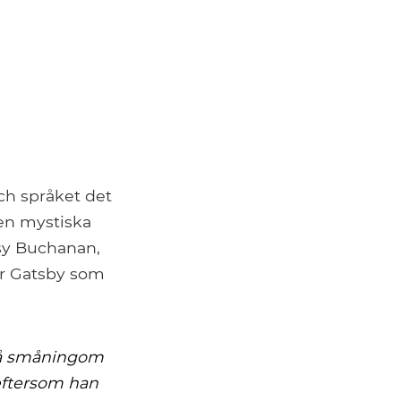
ch språket det
den mystiska
isy Buchanan,
ver Gatsby som
 så småningom
eftersom han