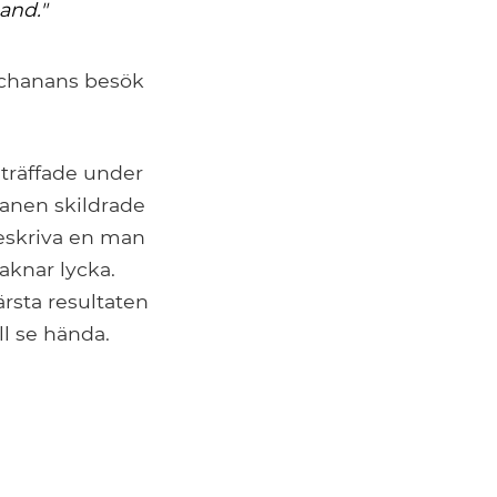
hand."
uchanans besök
nträffade under
manen skildrade
eskriva en man
aknar lycka.
rsta resultaten
ll se hända.