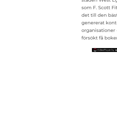
som F. Scott F
det till den bä
genererat kont
organisationer 
försökt få boke