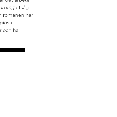
lärning
utsåg
Men romanen har
igiösa
r och har