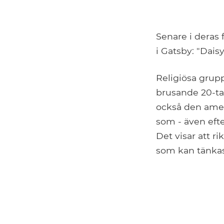
Senare i deras
i Gatsby: "Dai
Religiösa grup
brusande 20-tal
också den amer
som - även eft
Det visar att r
som kan tänkas,