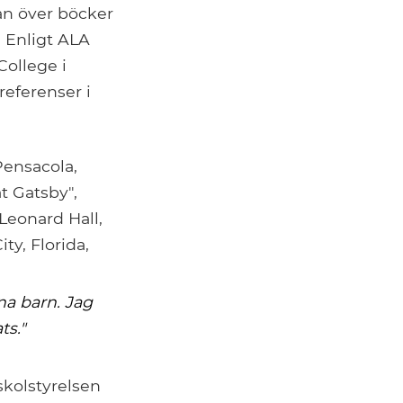
an över böcker
. Enligt ALA
College i
referenser i
Pensacola,
t Gatsby",
Leonard Hall,
ty, Florida,
na barn. Jag
ts."
skolstyrelsen