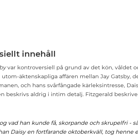
iellt innehåll
by
var kontroversiell på grund av det kön, våldet o
n utom-äktenskapliga affären mellan Jay Gatsby, 
omanen, och hans svårfångade kärleksintresse, Da
en beskrivs aldrig i intim detalj. Fitzgerald beskri
] tog vad han kunde få, skorpande och skrupelfri -
han Daisy en fortfarande oktoberkväll, tog henne 