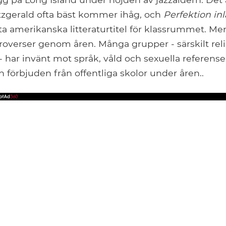
itzgerald ofta bäst kommer ihåg, och
Perfektion in
sta amerikanska litteraturtitel för klassrummet. 
roverser genom åren. Många grupper - särskilt rel
- har invänt mot språk, våld och sexuella referense
n förbjuden från offentliga skolor under åren..