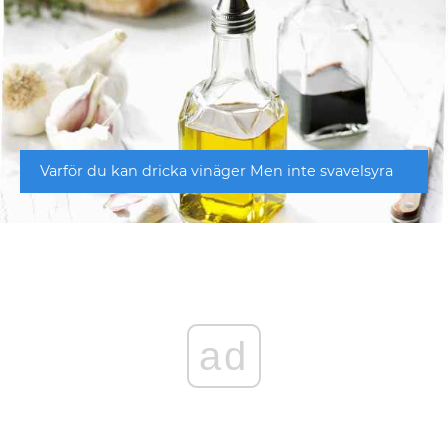
Varför du kan dricka vinäger Men inte svavelsyra
ad