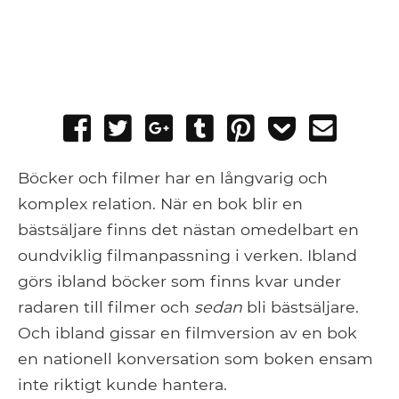
Share
Tweet
Share
Post
Pin
Add
Send
on
on
to
it
to
email
Facebook
Google+
Tumblr
Pocket
Böcker och filmer har en långvarig och
komplex relation. När en bok blir en
bästsäljare finns det nästan omedelbart en
oundviklig filmanpassning i verken. Ibland
görs ibland böcker som finns kvar under
radaren till filmer och
sedan
bli bästsäljare.
Och ibland gissar en filmversion av en bok
en nationell konversation som boken ensam
inte riktigt kunde hantera.