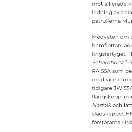
mot allierade 
ledning av bak
patrullerna Mu
Medveten om
hemflottan, adm
krigsfartyget. 
Scharnhorst
fr
RA 55A som bete
med viceadmiral
tidigare JW 55
flaggskepp, de
Norfolk
och lät
slagskeppet 
förstörarna H