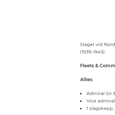
Slaget vid Nor
(1939-1945).
Fleets & Com
Allies
Admiral Sir 
Vice admira
1 slagskepp, 