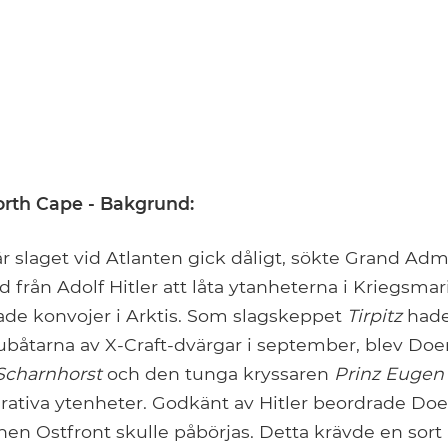
North Cape - Bakgrund:
r slaget vid Atlanten gick dåligt, sökte Grand Admi
nd från Adolf Hitler att låta ytanheterna i Kriegsmar
rade konvojer i Arktis. Som slagskeppet
Tirpitz
hade
 ubåtarna av X-Craft-dvärgar i september, blev Do
Scharnhorst
och den tunga kryssaren
Prinz Eugen
erativa ytenheter. Godkänt av Hitler beordrade Doe
onen Ostfront skulle påbörjas. Detta krävde en sort