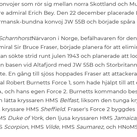
konvojer som rör sig mellan norra Skottland och 
re admiral Erich Bey. Den 22 december placerade 
rmansk-bundna konvoj JW 55B och började spåra 
Scharnhorst
Närvaron i Norge, befälhavaren för den 
iral Sir Bruce Fraser, började planera för att elim
Han sökte strid runt julen 1943 och planerade att lo
ån basen vid Altafjord med JW 55B och Storbritan
. En gång till sjöss hoppades Fraser att attacker
 Robert Burnetts Force 1, som hade hjälpt till att
A, och hans egen Force 2. Burnetts kommando be
n lätta kryssaren HMS
Belfast
, liksom den tunga k
t kryssare HMS
Sheffield
. Fraser's Force 2 byggdes
HMS
Duke of York
, den ljusa kryssaren HMS
Jamaica
MS
Scorpion
, HMS
Vilde
, HMS
Saumarez
, och HNoM