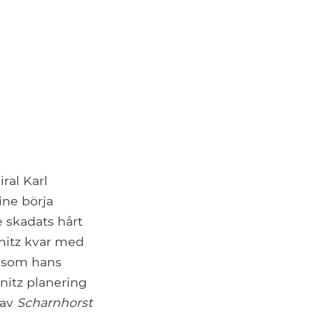
ral Karl
ine börja
 skadats hårt
enitz kvar med
som hans
nitz planering
 av
Scharnhorst