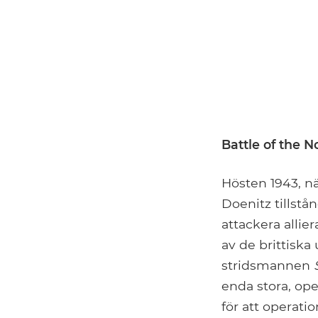
Battle of the 
Hösten 1943, nä
Doenitz tillstå
attackera allie
av de brittiska
stridsmannen
enda stora, op
för att operati