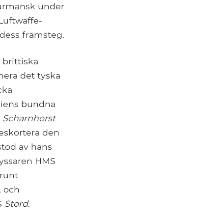
Murmansk under
Luftwaffe-
dess framsteg.
brittiska
inera det tyska
cka
niens bundna
a
Scharnhorst
 eskortera den
stod av hans
ryssaren HMS
 runt
, och
S
Stord
.