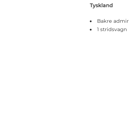
Tyskland
Bakre admir
1 stridsvagn