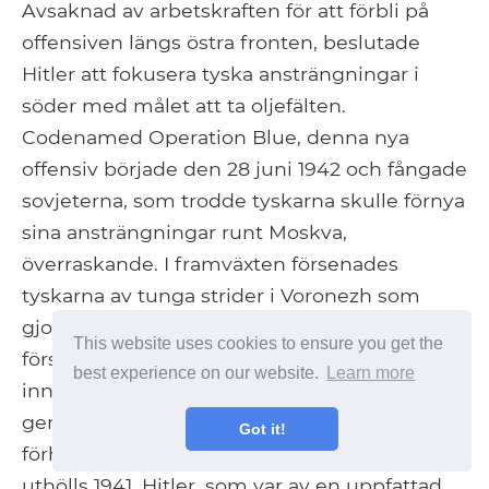
Avsaknad av arbetskraften för att förbli på
offensiven längs östra fronten, beslutade
Hitler att fokusera tyska ansträngningar i
söder med målet att ta oljefälten.
Codenamed Operation Blue, denna nya
offensiv började den 28 juni 1942 och fångade
sovjeterna, som trodde tyskarna skulle förnya
sina ansträngningar runt Moskva,
överraskande. I framväxten försenades
tyskarna av tunga strider i Voronezh som
gjorde det möjligt för sovjeterna att ta med
This website uses cookies to ensure you get the
förstärkningar söderut. Till skillnad från året
best experience on our website.
Learn more
innan kämpade sovjeterna bra och
genomförde organiserade retreater som
Got it!
förhindrade omfattningen av förluster som
uthölls 1941. Hitler, som var av en uppfattad