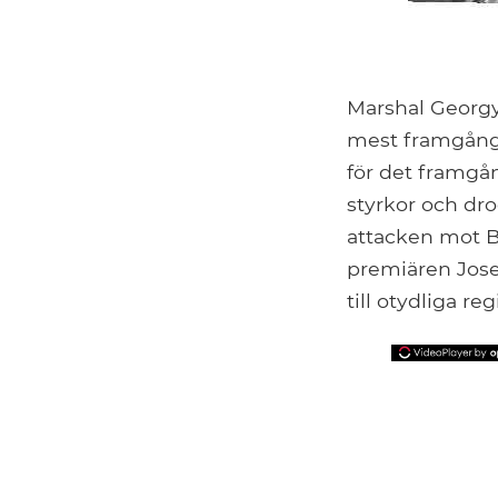
Marshal Georgy 
mest framgångs
för det framgå
styrkor och dro
attacken mot Be
premiären Jose
till otydliga 