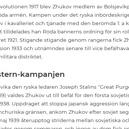
evolutionen 1917 blev Zhukov medlem av Bolsjevikp
 Röda armén. Kampen under det ryska inbördeskriget
v i kavalleriet och tjänade med den berömda 1: a 
et tilldelades han Röda bannerns ordning för sin roll
t 1921. Stigande stigande genom rangerna fick Zh
ision 1933 och utnämndes senare till vice befälhava
litära distriktet.
stern-kampanjen
ika den ryska ledaren Joseph Stalins "Great Purg
9) valdes Zhukov ut till befäl för den första sovje
38. Uppdraget att stoppa japansk aggression län
huriska gränsen, ankom Zhukov efter sovjet seger
maj 1939 återupptog striderna mellan sovjetiska o
dades genom sommaren, och ingen av dem fick en 