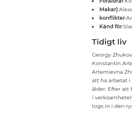
Föräldrar
:Ko
Makar)
:Alex
konflikter
:A
Känd för
:Sl
Tidigt liv
Georgy Zhukov f
Konstantin Art
Artemievna Zhu
att ha arbetat i
ålder. Efter att
i verksamheten.
togs in i den r