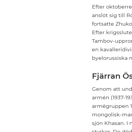
Efter oktoberr
anslöt sig till
fortsatte Zhuko
Efter krigsslut
Tambov-upprore
en kavalleridiv
byelorussiska mi
Fjärran Ö
Genom att undv
armén (1937-193
armégruppen 19
mongolisk-manc
sjön Khasan. I 
styrkor. De dö