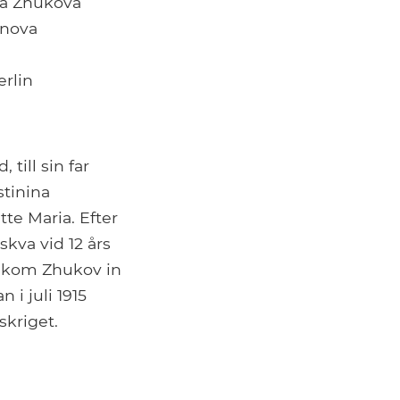
na Zhukova
onova
erlin
till sin far
tinina
te Maria. Efter
skva vid 12 års
912 kom Zhukov in
 i juli 1915
skriget.