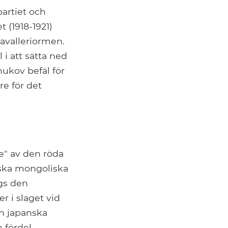
artiet och
 (1918-1921)
kavalleriormen.
 i att sätta ned
ukov befäl för
re för det
e" av den röda
tiska mongoliska
gs den
 i slaget vid
ch japanska
fördel.