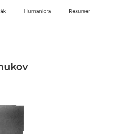
råk
Humaniora
Resurser
Zhukov