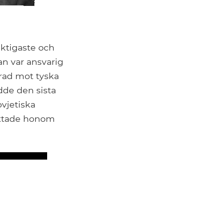
iktigaste och
n var ansvarig
grad mot tyska
dde den sista
ovjetiska
yttade honom