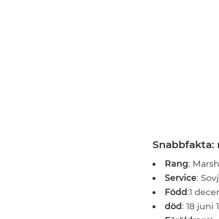
Snabbfakta:
Rang
: Marsh
Service
: Sov
Född
:1 dece
död
: 18 jun