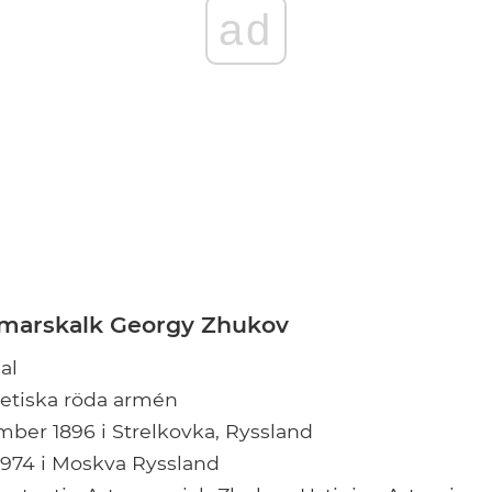
ad
 marskalk Georgy Zhukov
al
jetiska röda armén
mber 1896 i Strelkovka, Ryssland
i 1974 i Moskva Ryssland