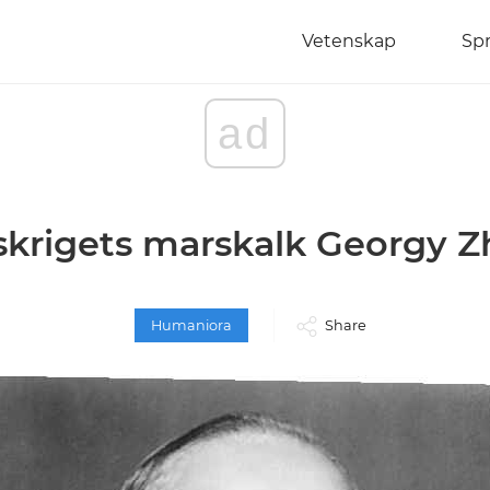
Vetenskap
Sp
ad
skrigets marskalk Georgy 
Humaniora
Share