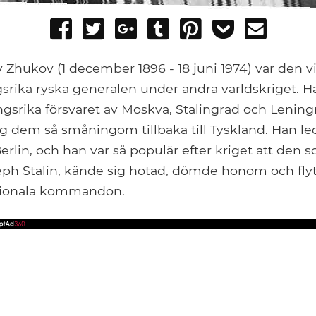
Share
Tweet
Share
Post
Pin
Add
Send
on
on
to
it
to
email
Facebook
Google+
Tumblr
Pocket
Zhukov (1 december 1896 - 18 juni 1974) var den v
rika ryska generalen under andra världskriget. Ha
ngsrika försvaret av Moskva, Stalingrad och Lenin
g dem så småningom tillbaka till Tyskland. Han le
rlin, och han var så populär efter kriget att den s
ph Stalin, kände sig hotad, dömde honom och fl
regionala kommandon.