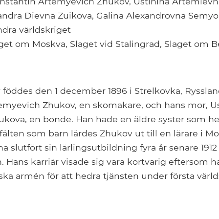
nstantin Artemyevich Zhukov, Ustinina Artemiev
andra Dievna Zuikova, Galina Alexandrovna Semy
ndra världskriget
aget om Moskva, Slaget vid Stalingrad, Slaget om B
öddes den 1 december 1896 i Strelkovka, Ryssland, 
emyevich Zhukov, en skomakare, och hans mor, Us
kova, en bonde. Han hade en äldre syster som het
 fälten som barn lärdes Zhukov ut till en lärare i Mo
 ha slutfört sin lärlingsutbildning fyra år senare 1
 Hans karriär visade sig vara kortvarig eftersom han
yska armén för att hedra tjänsten under första värld