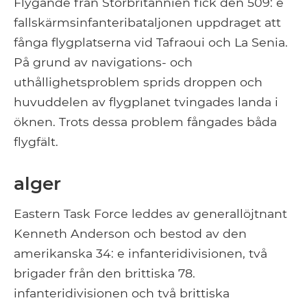
Flygande från Storbritannien fick den 509: e
fallskärmsinfanteribataljonen uppdraget att
fånga flygplatserna vid Tafraoui och La Senia.
På grund av navigations- och
uthållighetsproblem sprids droppen och
huvuddelen av flygplanet tvingades landa i
öknen. Trots dessa problem fångades båda
flygfält.
alger
Eastern Task Force leddes av generallöjtnant
Kenneth Anderson och bestod av den
amerikanska 34: e infanteridivisionen, två
brigader från den brittiska 78.
infanteridivisionen och två brittiska