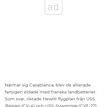
ad
Närmar sig Casablanca, blev de allierade
fartygen eldade med franska landbatterier.
Som svar, riktade Hewitt flygplan från USS
Ranger
(CV-4) och USS
Suwannee
(CVE-27),