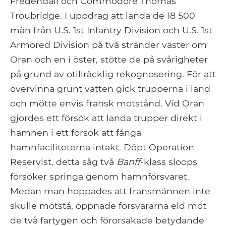
Fredendall och Commodore Thomas
Troubridge. I uppdrag att landa de 18 500
män från U.S. 1st Infantry Division och U.S. 1st
Armored Division på två stränder väster om
Oran och en i öster, stötte de på svårigheter
på grund av otillräcklig rekognosering. För att
övervinna grunt vatten gick trupperna i land
och mötte envis fransk motstånd. Vid Oran
gjordes ett försök att landa trupper direkt i
hamnen i ett försök att fånga
hamnfaciliteterna intakt. Döpt Operation
Reservist, detta såg två
Banff
-klass sloops
försöker springa genom hamnförsvaret.
Medan man hoppades att fransmännen inte
skulle motstå, öppnade försvararna eld mot
de två fartygen och förorsakade betydande