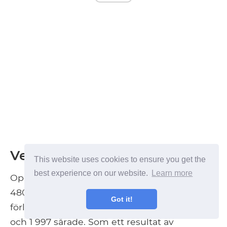
Verkningarna
This website uses cookies to ensure you get the
best experience on our website.
Learn more
Operation Torch kostade de allierade cirka
480 dödade och 720 sårade. De franska
Got it!
förlusterna uppgick till cirka 1 346 dödade
och 1 997 sårade. Som ett resultat av