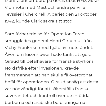
Mark Clark ombord på deras ubåt HMS
Seraf
.
Vid möte med Mast och andra på Villa
Teyssier i Cherchell, Algeriet den 21 oktober
1942, kunde Clark säkra sitt stöd.
Som förberedelse för Operation Torch
smugglades general Henri Giraud ut från
Vichy Frankrike med hjälp av motståndet.
Även om Eisenhower hade tänkt att göra
Giraud till befälhavare för franska styrkor i
Nordafrika efter invasionen, krävde
fransmannen att han skulle få överordnat
befäl för operationen. Giraud ansåg att detta
var nödvändigt för att säkerställa fransk
suveränitet och kontroll över de infödda
berberna och arabiska befolkningarna i