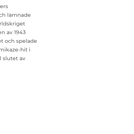
ers
och lämnade
rldskriget
ten av 1943
et och spelade
mikaze-hit i
l slutet av