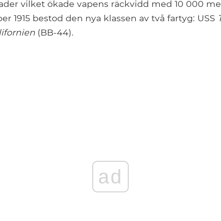
grader vilket ökade vapens räckvidd med 10 000 met
r 1915 bestod den nya klassen av två fartyg: USS
lifornien
(BB-44).
ad