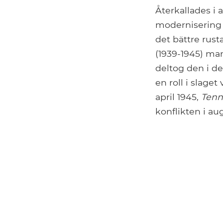
Återkallades i 
modernisering 
det bättre rust
(1939-1945) mari
deltog den i d
en roll i slage
april 1945,
Tenn
konflikten i aug