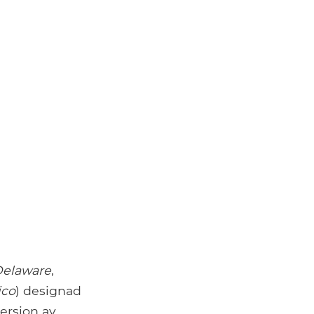
elaware
,
ico
) designad
version av