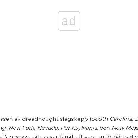
ad
ssen av dreadnought slagskepp (
South Carolina
,
D
ng
,
New York, Nevada, Pennsylvania,
och
New Mex
he
Tennessee
-klass var tänkt att vara en förbättrad 