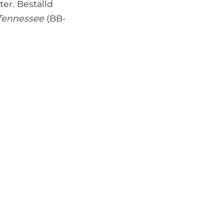
er. Beställd
Tennessee
(BB-