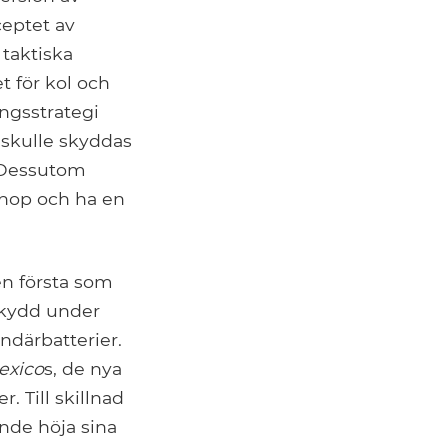
ceptet av
taktiska
et för kol och
ingsstrategi
 skulle skyddas
 Dessutom
knop och ha en
en första som
skydd under
ndärbatterier.
exico
s, de nya
r. Till skillnad
nde höja sina