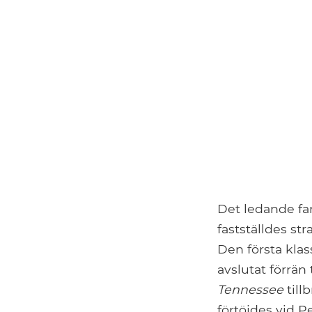
Det ledande fa
fastställdes str
Den första klas
avslutat förrän
Tennessee
till
förtöjdes vid 