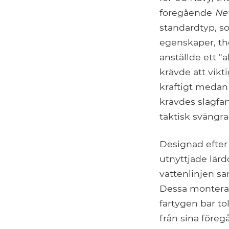
föregående
Ne
standardtyp, s
egenskaper, t
anställde ett "
krävde att vikt
kraftigt meda
krävdes slagfa
taktisk svängr
Designad efter 
utnyttjade lär
vattenlinjen s
Dessa montera
fartygen bar tolv
från sina före