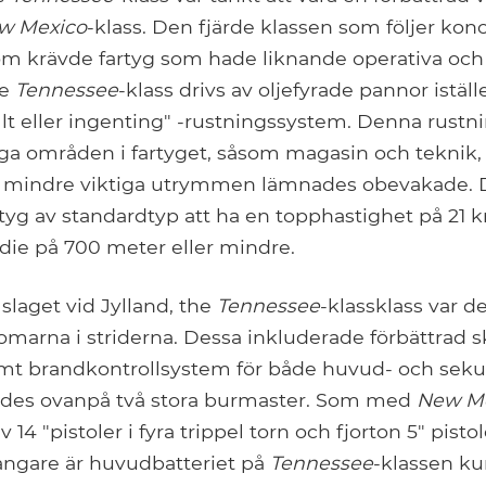
w Mexico
-klass. Den fjärde klassen som följer kon
om krävde fartyg som hade liknande operativa och 
he
Tennessee
-klass drivs av oljefyrade pannor iställ
allt eller ingenting" -rustningssystem. Denna rustn
iga områden i fartyget, såsom magasin och teknik,
n mindre viktiga utrymmen lämnades obevakade.
rtyg av standardtyp att ha en topphastighet på 21 
adie på 700 meter eller mindre.
slaget vid Jylland, the
Tennessee
-klassklass var d
domarna i striderna. Dessa inkluderade förbättrad 
amt brandkontrollsystem för både huvud- och seku
des ovanpå två stora burmaster. Som med
New M
 14 "pistoler i fyra trippel torn och fjorton 5" pistole
gångare är huvudbatteriet på
Tennessee
-klassen ku