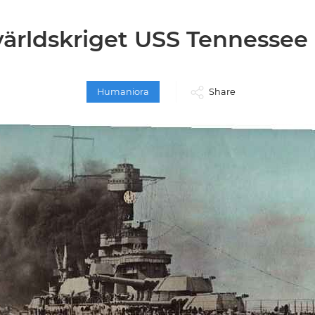
ärldskriget USS Tennessee
Humaniora
Share