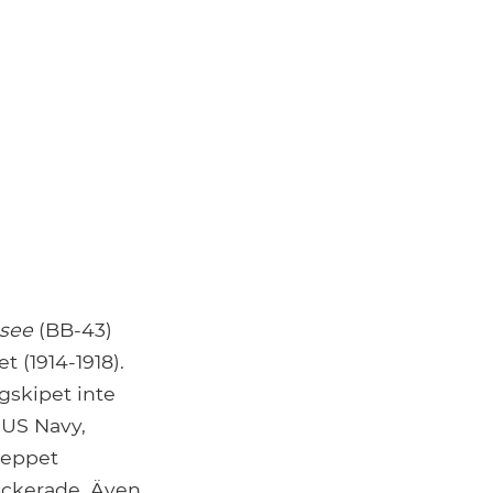
see
(BB-43)
t (1914-1918).
gskipet inte
d US Navy,
skeppet
tackerade. Även