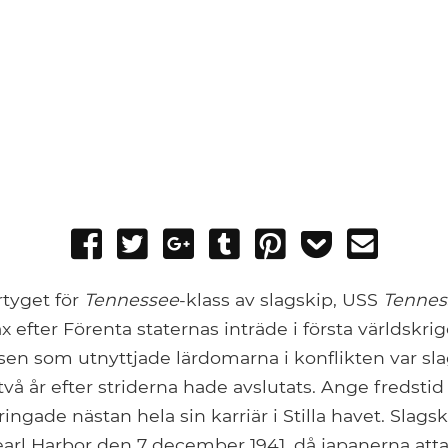
Share
Tweet
Share
Post
Pin
Add
Send
on
on
to
it
to
email
Facebook
Google+
Tumblr
Pocket
rtyget för
Tennessee
-klass av slagskip, USS
Tennes
ax efter Förenta staternas inträde i första världskrige
sen som utnyttjade lärdomarna i konflikten var sla
 två år efter striderna hade avslutats. Ange fredsti
bringade nästan hela sin karriär i Stilla havet. Slag
Pearl Harbor den 7 december 1941, då japanerna at