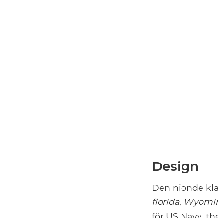
Design
Den nionde kla
florida
,
Wyomi
för US Navy, t