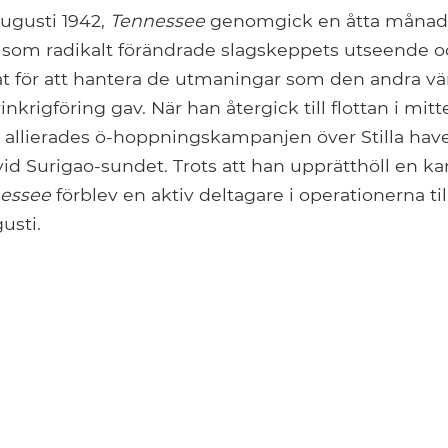
augusti 1942,
Tennessee
genomgick en åtta månad
som radikalt förändrade slagskeppets utseende 
at för att hantera de utmaningar som den andra vä
nkrigföring gav. När han återgick till flottan i mit
e allierades ö-hoppningskampanjen över Stilla hav
t vid Surigao-sundet. Trots att han upprätthöll en ka
essee
förblev en aktiv deltagare i operationerna til
usti.