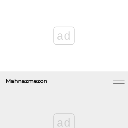
ad
Mahnazmezon
ad