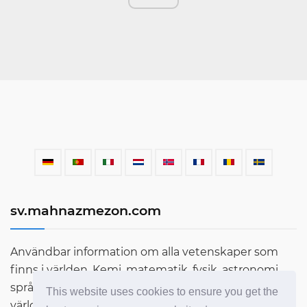
sv.mahnazmezon.com
Användbar information om alla vetenskaper som
finns i världen. Kemi, matematik, fysik, astronomi,
språk, litteratur och mycket mer. Ta reda på mer om
This website uses cookies to ensure you get the
världen genom vår blogg!