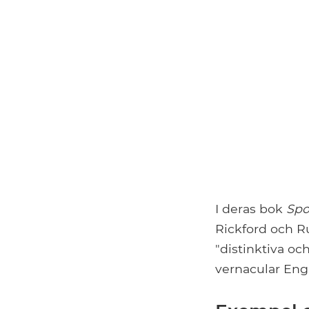
I deras bok
Spo
Rickford och Ru
"distinktiva o
vernacular Eng