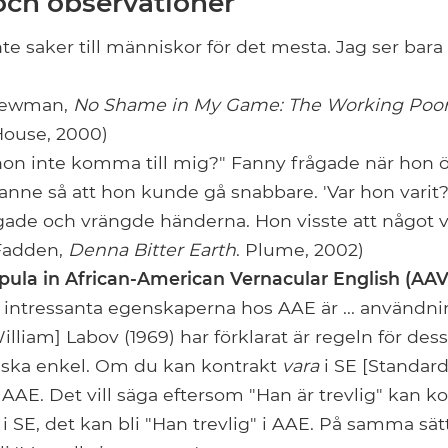
ch observationer
nte saker till människor för det mesta. Jag ser ba
 Newman,
No Shame in My Game: The Working Poor 
ouse, 2000)
 hon inte komma till mig?" Fanny frågade när hon
ranne så att hon kunde gå snabbare. 'Var hon varit
ade och vrängde händerna. Hon visste att något var
Fadden,
Denna Bitter Earth
. Plume, 2002)
pula in African-American Vernacular English (AAV
 intressanta egenskaperna hos AAE är ... användn
illiam] Labov (1969) har förklarat är regeln för de
nska enkel. Om du kan kontrakt
vara
i SE [Standar
 AAE. Det vill säga eftersom "Han är trevlig" kan ko
" i SE, det kan bli "Han trevlig" i AAE. På samma sät