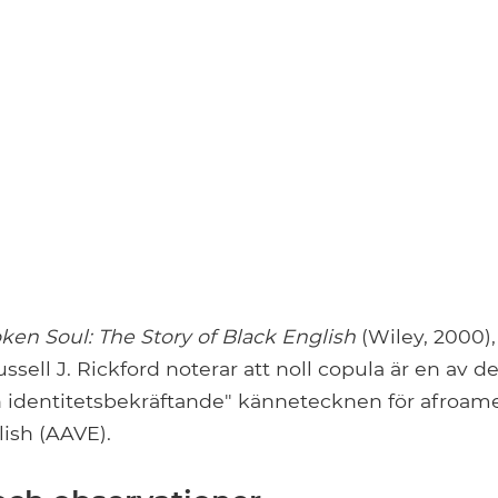
ken Soul: The Story of Black English
(Wiley, 2000),
ssell J. Rickford noterar att noll copula är en av d
ch identitetsbekräftande" kännetecknen för afroam
lish (AAVE).