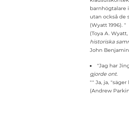
barnhögtalare
utan också de 
(Wyatt 1996). "
(Toya A. Wyatt,
historiska sa
John Benjamins
"Jag har Jin
gjorde ont
.
"" Ja, ja, "säger
(Andrew Parki