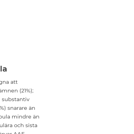
la
gna att
vämnen (21%);
n substantiv
5%) snarare än
opula mindre än
lära och sista
värvar AAE-