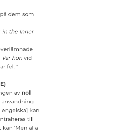
ra på dem som
in the Inner
 överlämnade
?
Var hon
vid
 fel. "
E)
ingen av
noll
ss användning
d engelska] kan
ntraheras till
t kan 'Men alla