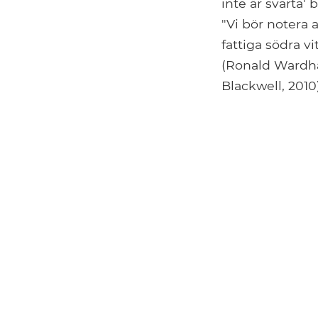
inte är svarta' bl
"Vi bör notera a
fattiga södra vi
(Ronald Ward
Blackwell, 2010)