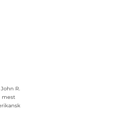
 John R.
e mest
erikansk