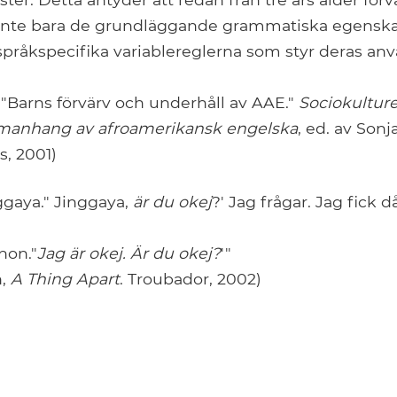
 inte bara de grundläggande grammatiska egensk
språkspecifika variablereglerna som styr deras an
 "Barns förvärv och underhåll av AAE."
Sociokulture
mmanhang av afroamerikansk engelska
, ed. av Sonj
, 2001)
ggaya." Jinggaya,
är du okej
?' Jag frågar. Jag fick d
 hon."
Jag är okej. Är du okej?
'"
n,
A Thing Apart
. Troubador, 2002)