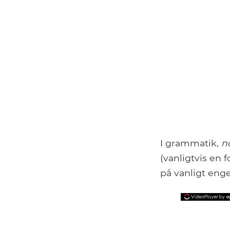
I grammatik,
n
(vanligtvis en 
på vanligt eng