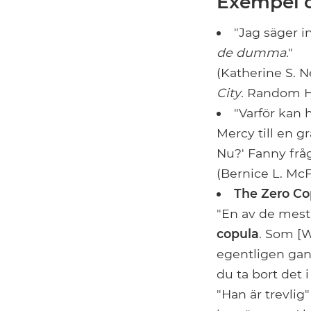
Exempel o
"Jag säger i
de dumma
."
(Katherine S.
City
. Random H
"Varför kan
Mercy till en g
Nu?' Fanny fråg
(Bernice L. Mc
The Zero Co
"En av de mest
copula
. Som [W
egentligen ga
du ta bort det i
"Han är trevlig