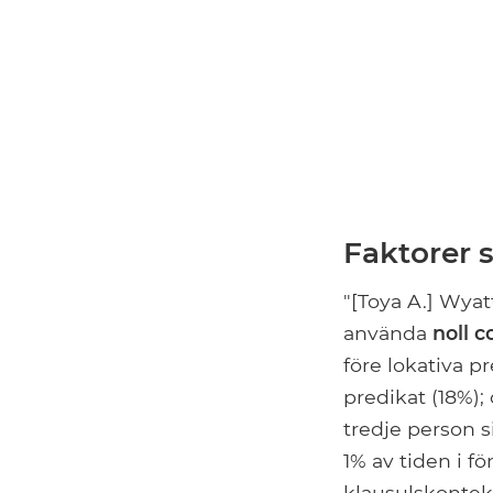
Faktorer 
"[Toya A.] Wyat
använda
noll c
före lokativa p
predikat (18%);
tredje person s
1% av tiden i 
klausulskonteks