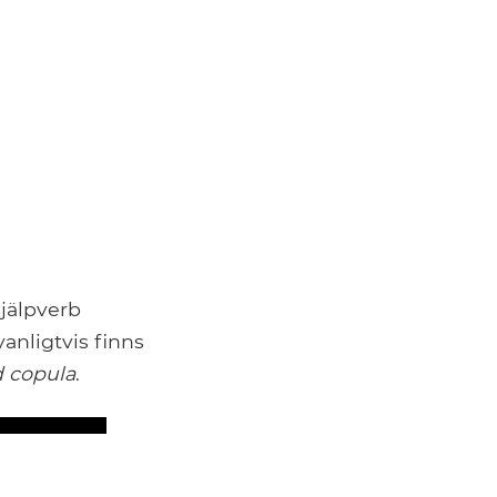
hjälpverb
vanligtvis finns
d copula
.