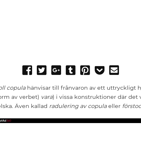
Share
Tweet
Share
Post
Pin
Add
Send
on
on
to
it
to
email
Facebook
Google+
Tumblr
Pocket
oll copula
hänvisar till frånvaron av ett uttryckligt 
form av verbet)
vara
) i vissa konstruktioner där det 
elska. Även kallad
radulering av copula
eller
försto