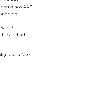
aperna hos AAE
vändning
lla och
a L. Lanehart.
ålig rädsla
hon