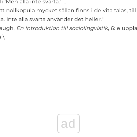
i 'Men alla inte svarta.' ...
tt nollkopula mycket sällan finns i de vita talas, ti
ta. Inte alla svarta använder det heller."
haugh,
En introduktion till sociolingvistik
, 6: e upp
 \
ad