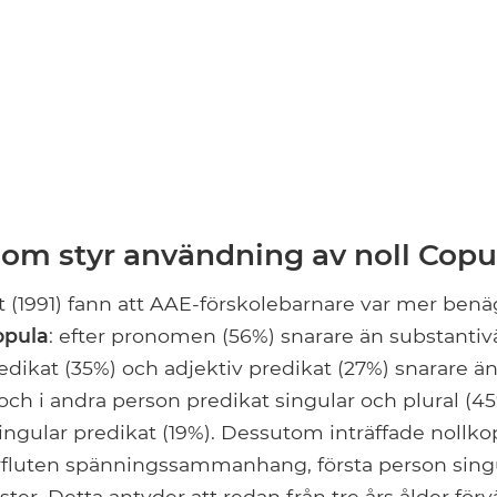
som styr användning av noll Copu
t (1991) fann att AAE-förskolebarnare var mer benä
opula
: efter pronomen (56%) snarare än substanti
redikat (35%) och adjektiv predikat (27%) snarare ä
 och i andra person predikat singular och plural (4
ingular predikat (19%). Dessutom inträffade nollk
förfluten spänningssammanhang, första person singu
ter. Detta antyder att redan från tre års ålder för