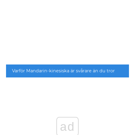
Varför Mandarin-kinesiska är svårare än du tror
ad