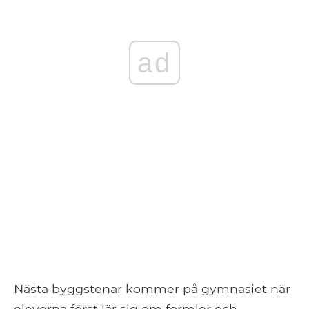
ad
Nästa byggstenar kommer på gymnasiet när
eleverna först lär sig om formler och