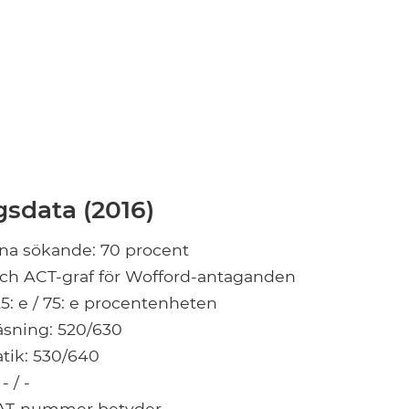
sdata (2016)
na sökande: 70 procent
och ACT-graf för Wofford-antaganden
5: e / 75: e procentenheten
läsning: 520/630
ik: 530/640
- / -
SAT-nummer betyder