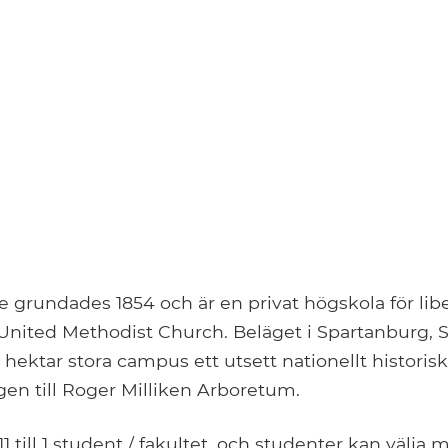
e grundades 1854 och är en privat högskola för li
l United Methodist Church. Beläget i Spartanburg, 
 hektar stora campus ett utsett nationellt historiskt
gen till Roger Milliken Arboretum.
1 till 1 student / fakultet, och studenter kan välja 