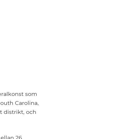
beralkonst som
South Carolina,
 distrikt, och
mellan 26