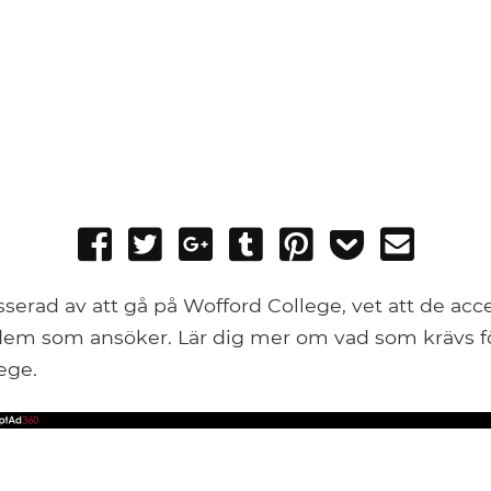
Share
Tweet
Share
Post
Pin
Add
Send
on
on
to
it
to
email
Facebook
Google+
Tumblr
Pocket
serad av att gå på Wofford College, vet att de acce
 dem som ansöker. Lär dig mer om vad som krävs 
ege.