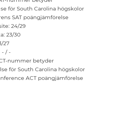
se för South Carolina högskolor
rens SAT poängjämförelse
te: 24/29
a: 23/30
3/27
- / -
ACT-nummer betyder
se för South Carolina högskolor
nference ACT poängjämförelse