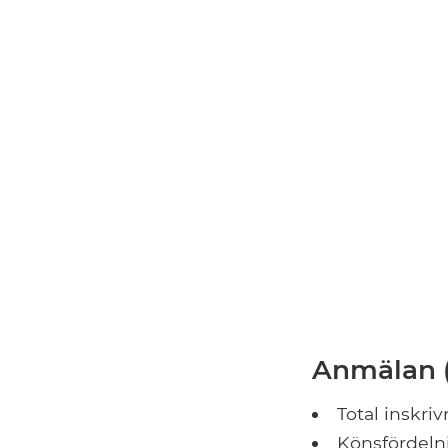
Anmälan (
Total inskriv
Könsfördeln