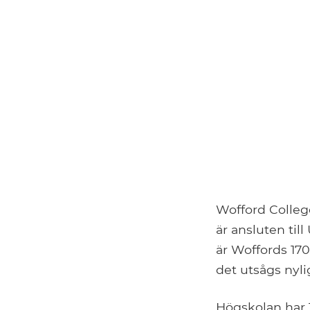
Wofford Colleg
är ansluten til
är Woffords 170
det utsågs nyli
Högskolan har 1