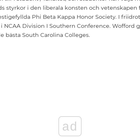
s styrkor i den liberala konsten och vetenskapen fic
estigefyllda Phi Beta Kappa Honor Society. I friidrot
r i NCAA Division I Southern Conference. Wofford g
de bästa South Carolina Colleges.
ad