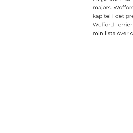
majors. Wofford
kapitel i det pr
Wofford Terrie
min lista över 