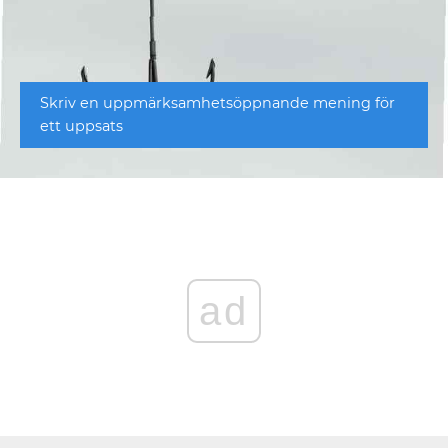
Skriv en uppmärksamhetsöppnande mening för
ett uppsats
ad