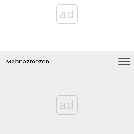
ad
Mahnazmezon
ad