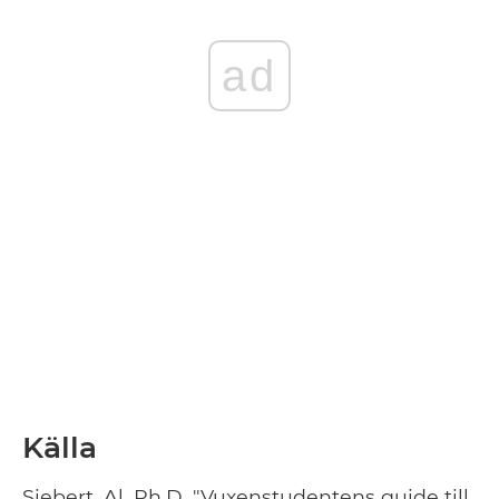
ad
Källa
Siebert, Al, Ph.D. "Vuxenstudentens guide till