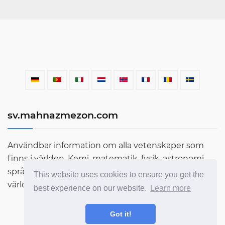
sv.mahnazmezon.com
Användbar information om alla vetenskaper som
finns i världen. Kemi, matematik, fysik, astronomi,
språk, litteratur och mycket mer. Ta reda på mer om
This website uses cookies to ensure you get the
världen genom vår blogg!
best experience on our website.
Learn more
Got it!