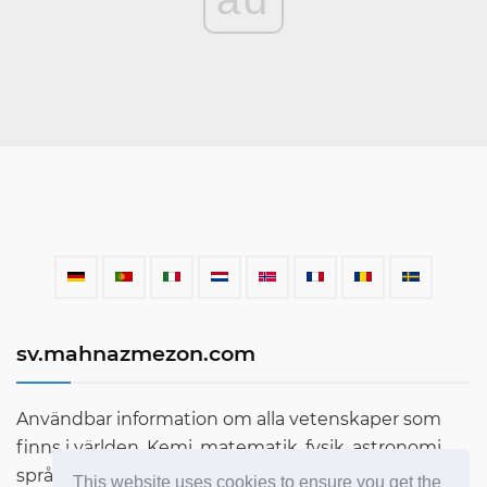
sv.mahnazmezon.com
Användbar information om alla vetenskaper som
finns i världen. Kemi, matematik, fysik, astronomi,
språk, litteratur och mycket mer. Ta reda på mer om
This website uses cookies to ensure you get the