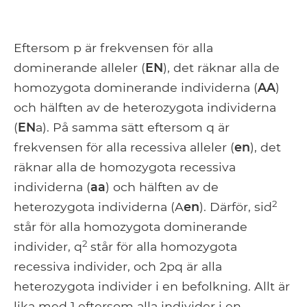
Eftersom p är frekvensen för alla
dominerande alleler (
EN
), det räknar alla de
homozygota dominerande individerna (
AA
)
och hälften av de heterozygota individerna
(
EN
a). På samma sätt eftersom q är
frekvensen för alla recessiva alleler (
en
), det
räknar alla de homozygota recessiva
individerna (
aa
) och hälften av de
2
heterozygota individerna (A
en
). Därför, sid
står för alla homozygota dominerande
2
individer, q
står för alla homozygota
recessiva individer, och 2pq är alla
heterozygota individer i en befolkning. Allt är
lika med 1 eftersom alla individer i en