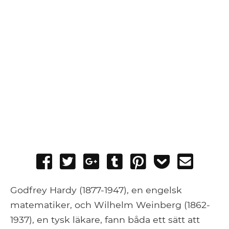
Share
Tweet
Share
Post
Pin
Add
Send
on
on
to
it
to
email
Facebook
Google+
Tumblr
Pocket
Godfrey Hardy (1877-1947), en engelsk
matematiker, och Wilhelm Weinberg (1862-
1937), en tysk läkare, fann båda ett sätt att