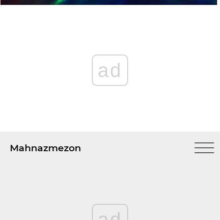
ad
Mahnazmezon
ad