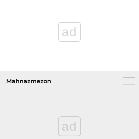
ad
Mahnazmezon
ad