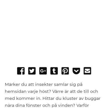
Share
Tweet
Share
Post
Pin
Add
Send
on
on
to
it
to
email
Facebook
Google+
Tumblr
Pocket
Märker du att insekter samlar sig på
hemsidan varje höst? Värre är att de till och
med kommer in. Hittar du kluster av buggar
nära dina fönster och på vinden? Varför