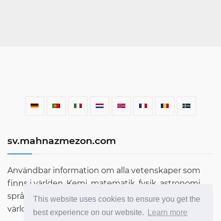
sv.mahnazmezon.com
Användbar information om alla vetenskaper som
finns i världen. Kemi, matematik, fysik, astronomi,
språk, litteratur och mycket mer. Ta reda på mer om
This website uses cookies to ensure you get the
världen genom vår blogg!
best experience on our website.
Learn more