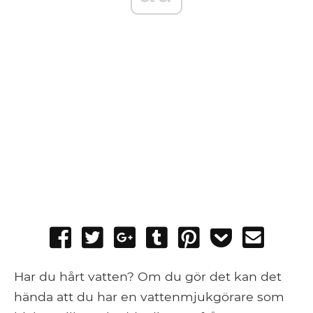
Share
Tweet
Share
Post
Pin
Add
Send
on
on
to
it
to
email
Facebook
Google+
Tumblr
Pocket
Har du hårt vatten? Om du gör det kan det
hända att du har en vattenmjukgörare som