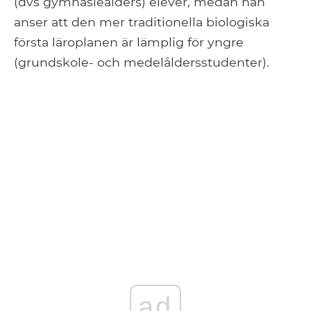
(dvs gymnasieålders) elever, medan han
anser att den mer traditionella biologiska
första läroplanen är lämplig för yngre
(grundskole- och medelåldersstudenter).
ad