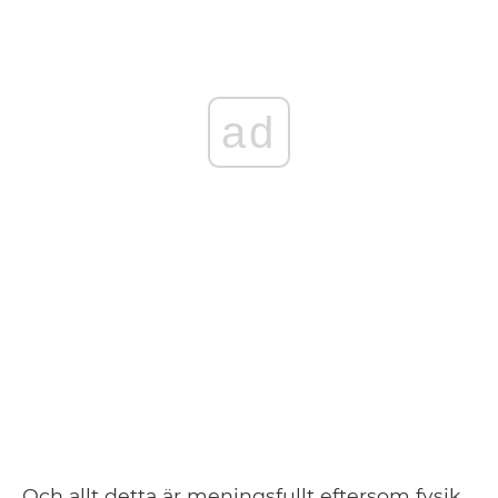
ad
Och allt detta är meningsfullt eftersom fysik