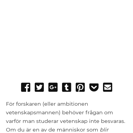
Share
Tweet
Share
Post
Pin
Add
Send
on
on
to
it
to
email
Facebook
Google+
Tumblr
Pocket
För forskaren (eller ambitionen
vetenskapsmannen) behöver frågan om
varför man studerar vetenskap inte besvaras.
Om du är en av de människor som
blir