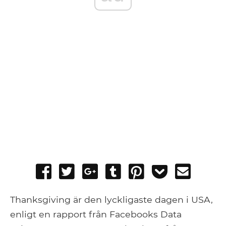
Share
Tweet
Share
Post
Pin
Add
Send
on
on
to
it
to
email
Facebook
Google+
Tumblr
Pocket
Thanksgiving är den lyckligaste dagen i USA,
enligt en rapport från Facebooks Data