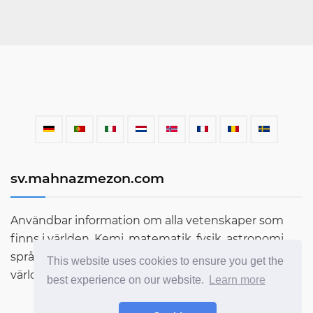
sv.mahnazmezon.com
Användbar information om alla vetenskaper som
finns i världen. Kemi, matematik, fysik, astronomi,
språk, litteratur och mycket mer. Ta reda på mer om
This website uses cookies to ensure you get the
världen genom vår blogg!
best experience on our website.
Learn more