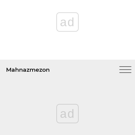
ad
Mahnazmezon
ad