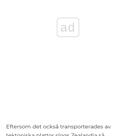
ad
Eftersom det också transporterades av
tektoniska plattor slogs Zealandia så