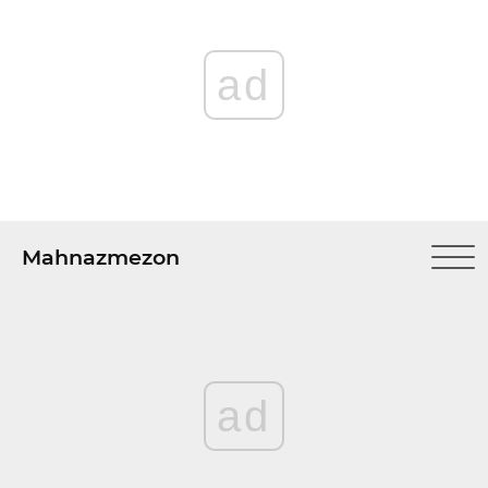
ad
Mahnazmezon
ad