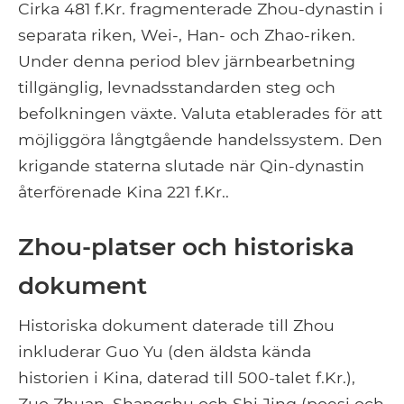
Cirka 481 f.Kr. fragmenterade Zhou-dynastin i
separata riken, Wei-, Han- och Zhao-riken.
Under denna period blev järnbearbetning
tillgänglig, levnadsstandarden steg och
befolkningen växte. Valuta etablerades för att
möjliggöra långtgående handelssystem. Den
krigande staterna slutade när Qin-dynastin
återförenade Kina 221 f.Kr..
Zhou-platser och historiska
dokument
Historiska dokument daterade till Zhou
inkluderar Guo Yu (den äldsta kända
historien i Kina, daterad till 500-talet f.Kr.),
Zuo Zhuan, Shangshu och Shi Jing (poesi och