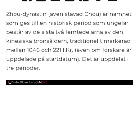
on
on
to
it
to
email
Facebook
Google+
Tumblr
Pocket
Zhou-dynastin (även stavad Chou) är namnet
som ges till en historisk period som ungefär
består av de sista två femtedelarna av den
kinesiska bronsåldern, traditionellt markerad
mellan 1046 och 221 f.Kr. (även om forskare är
uppdelade på startdatum). Det är uppdelat i
tre perioder: