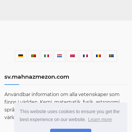
sv.mahnazmezon.com
Användbar information om alla vetenskaper som
finns i världen. Kemi, matematik, fysik, astronomi,
språk, litteratur och mycket mer. Ta reda på mer om
This website uses cookies to ensure you get the
världen genom vår blogg!
best experience on our website.
Learn more