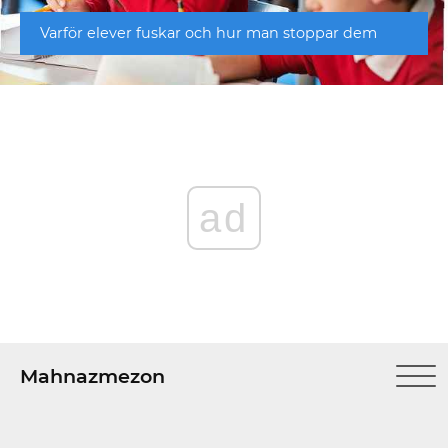
Varför elever fuskar och hur man stoppar dem
ad
Mahnazmezon