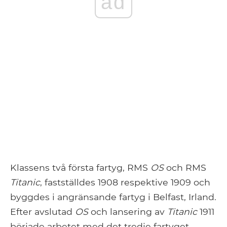
ad
Klassens två första fartyg, RMS
OS
och RMS
Titanic
, fastställdes 1908 respektive 1909 och
byggdes i angränsande fartyg i Belfast, Irland.
Efter avslutad
OS
och lansering av
Titanic
1911
började arbetet med det tredje fartyget,