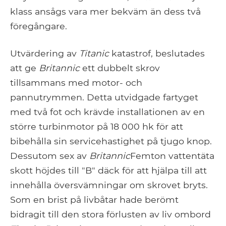
klass ansågs vara mer bekväm än dess två
föregångare.
Utvärdering av
Titanic
katastrof, beslutades
att ge
Britannic
ett dubbelt skrov
tillsammans med motor- och
pannutrymmen. Detta utvidgade fartyget
med två fot och krävde installationen av en
större turbinmotor på 18 000 hk för att
bibehålla sin servicehastighet på tjugo knop.
Dessutom sex av
Britannic
Femton vattentäta
skott höjdes till "B" däck för att hjälpa till att
innehålla översvämningar om skrovet bryts.
Som en brist på livbåtar hade berömt
bidragit till den stora förlusten av liv ombord