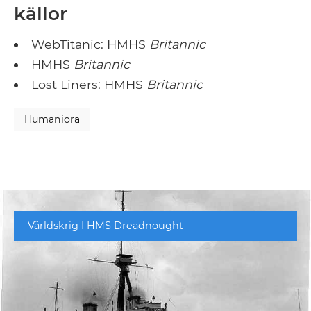
källor
WebTitanic: HMHS
Britannic
HMHS
Britannic
Lost Liners: HMHS
Britannic
Humaniora
Världskrig I HMS Dreadnought