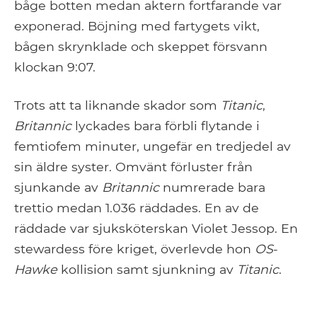
båge botten medan aktern fortfarande var
exponerad. Böjning med fartygets vikt,
bågen skrynklade och skeppet försvann
klockan 9:07.
Trots att ta liknande skador som
Titanic
,
Britannic
lyckades bara förbli flytande i
femtiofem minuter, ungefär en tredjedel av
sin äldre syster. Omvänt förluster från
sjunkande av
Britannic
numrerade bara
trettio medan 1.036 räddades. En av de
räddade var sjuksköterskan Violet Jessop. En
stewardess före kriget, överlevde hon
OS
-
Hawke
kollision samt sjunkning av
Titanic
.