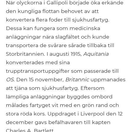
När olyckorna i Gallipoli började öka erkände
den kungliga flottan behovet av att
konvertera flera foder till sjukhusfartyg.
Dessa kan fungera som medicinska
anläggningar nära slagfältet och kunde
transportera de svårare sårade tillbaka till
Storbritannien. I augusti 1915,
Aquitania
konverterades med sina
trupptransportuppgifter som passerade till
OS
. Den 15 november,
Britannic
uppmanades
att tjäna som sjukhusfartyg. Eftersom
lämpliga anläggningar byggdes ombord
målades fartyget vit med en grön rand och
stora röda kors. Uppdraget i Liverpool den 12
december gavs befälhavaren till kapten
Charles A. Bartlett.