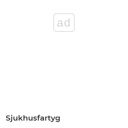
ad
Sjukhusfartyg