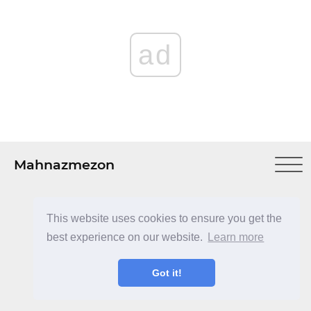
ad
Mahnazmezon
This website uses cookies to ensure you get the
best experience on our website.
Learn more
ad
Got it!