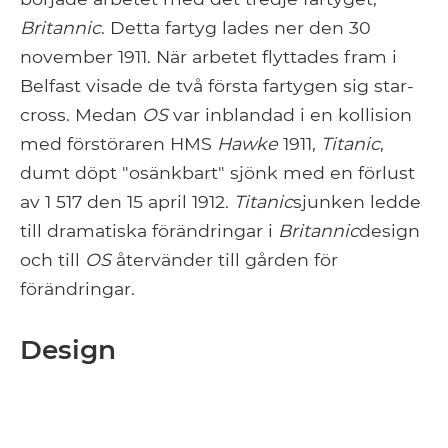
Britannic
. Detta fartyg lades ner den 30
november 1911. När arbetet flyttades fram i
Belfast visade de två första fartygen sig star-
cross. Medan
OS
var inblandad i en kollision
med förstöraren HMS
Hawke
1911,
Titanic
,
dumt döpt "osänkbart" sjönk med en förlust
av 1 517 den 15 april 1912.
Titanic
sjunken ledde
till dramatiska förändringar i
Britannic
design
och till
OS
återvänder till gården för
förändringar.
Design