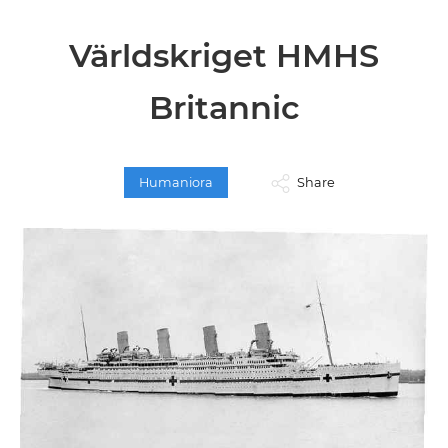
Världskriget HMHS
Britannic
Humaniora
Share