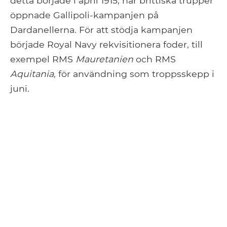
detta började i april 1915, när brittiska trupper
öppnade Gallipoli-kampanjen på
Dardanellerna. För att stödja kampanjen
började Royal Navy rekvisitionera foder, till
exempel RMS
Mauretanien
och RMS
Aquitania
, för användning som troppsskepp i
juni.