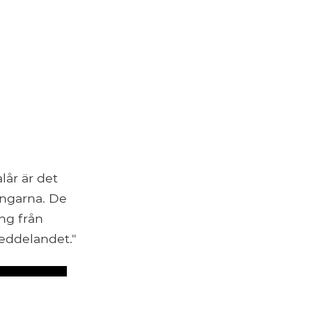
år är det
ningarna. De
ing från
eddelandet."