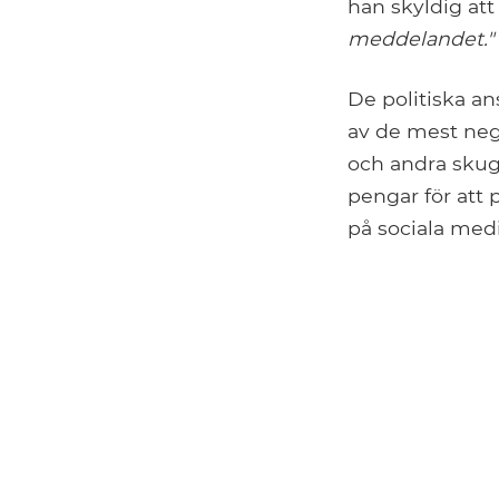
han skyldig at
meddelandet."
De politiska an
av de mest neg
och andra skug
pengar för att 
på sociala medi