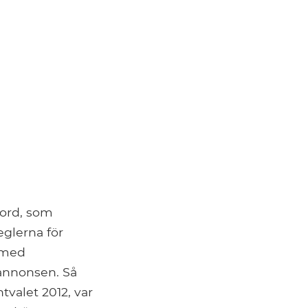
 ord, som
eglerna för
 med
 annonsen. Så
valet 2012, var