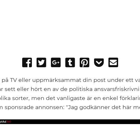
Share
Tweet
Share
Post
Pin
Add
Send
on
on
to
it
to
email
Facebook
Google+
Tumblr
Pocket
 på TV eller uppmärksammat din post under ett val
ar sett eller hört en av de politiska ansvarsfriskriv
lika sorter, men det vanligaste är en enkel förklar
m sponsrade annonsen: "Jag godkänner det här m