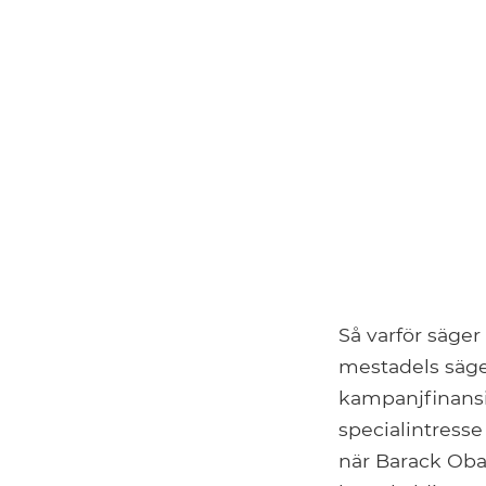
Så varför säger
mestadels säger
kampanjfinansi
specialintresse
när Barack Oba