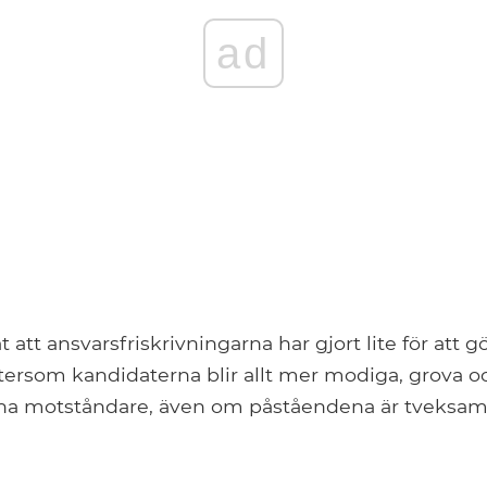
ad
at att ansvarsfriskrivningarna har gjort lite för att
tersom kandidaterna blir allt mer modiga, grova oc
sina motståndare, även om påståendena är tveks