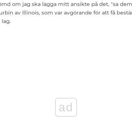
dömd om jag ska lägga mitt ansikte på det, "sa de
rbin av Illinois, som var avgörande för att få be
 lag.
ad