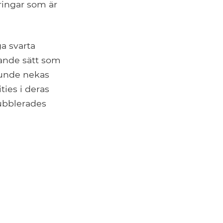
ringar som är
ga svarta
ande sätt som
kunde nekas
ies i deras
dubblerades