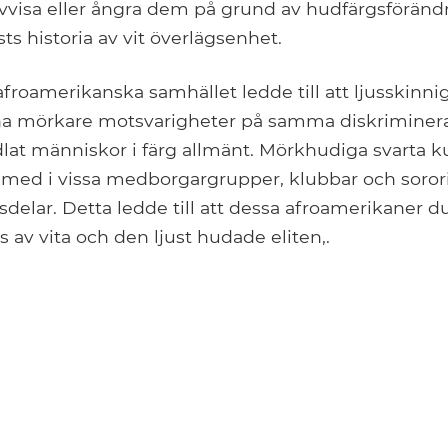
vvisa eller ångra dem på grund av hudfärgsföränd
sts historia av vit överlägsenhet.
afroamerikanska samhället ledde till att ljusskinni
na mörkare motsvarigheter på samma diskriminer
dlat människor i färg allmänt. Mörkhudiga svarta 
 med i vissa medborgargrupper, klubbar och sororit
sdelar. Detta ledde till att dessa afroamerikaner 
 av vita och den ljust hudade eliten,.