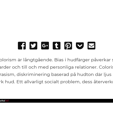
Share
Tweet
Share
Post
Pin
Add
Send
on
on
to
it
to
email
Facebook
Google+
Tumblr
Pocket
olorism är långtgående. Bias i hudfärger påverkar s
der och till och med personliga relationer. Color
 rasism, diskriminering baserad på hudton där ljus
 hud. Ett allvarligt socialt problem, dess återverk