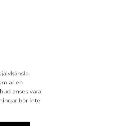
jälvkänsla,
ism är en
 hud anses vara
ningar bör inte