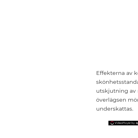
Effekterna av k
skönhetsstandar
utskjutning av
överlägsen mörk
underskattas.