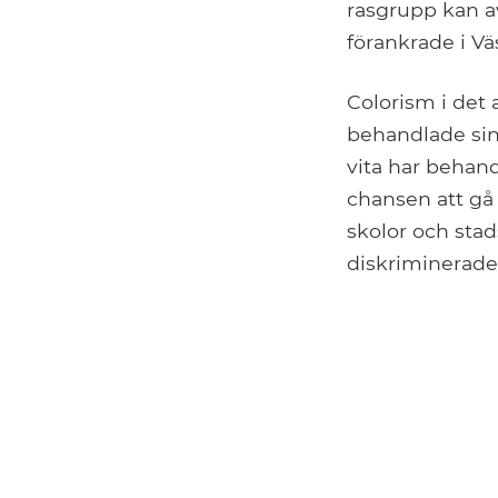
rasgrupp kan a
förankrade i Vä
Colorism i det 
behandlade si
vita har behan
chansen att gå
skolor och stad
diskriminerades