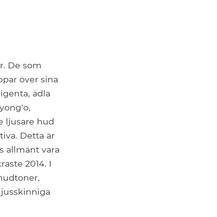
er. De som
ppar över sina
igenta, ädla
yong'o,
e ljusare hud
iva. Detta är
s allmänt vara
aste 2014. I
 hudtoner,
ljusskinniga