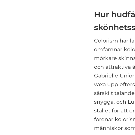
Hur hudfä
skönhets
Colorism har lä
omfamnar kolor
mörkare skinnad
och attraktiva
Gabrielle Unio
växa upp efter
särskilt taland
snygga, och Lup
stället för att
förenar kolori
människor som 