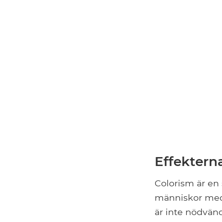
Effekterna
Colorism är en
människor med f
är inte nödvän