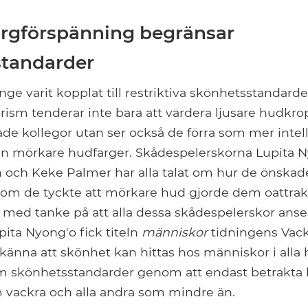
rgförspänning begränsar
standarder
nge varit kopplat till restriktiva skönhetsstandard
ism tenderar inte bara att värdera ljusare hudkro
e kollegor utan ser också de förra som mer intell
 än mörkare hudfarger. Skådespelerskorna Lupita N
n och Keke Palmer har alla talat om hur de önskad
som de tyckte att mörkare hud gjorde dem oattrakt
e med tanke på att alla dessa skådespelerskor anse
ita Nyong'o fick titeln
människor
tidningens Vackr
 erkänna att skönhet kan hittas hos människor i alla
sm skönhetsstandarder genom att endast betrakta 
vackra och alla andra som mindre än.