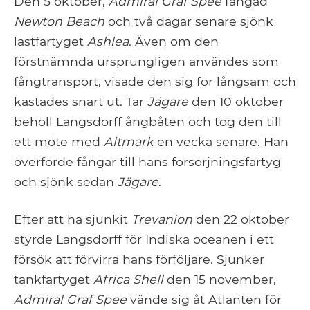
Den 5 oktober,
Admiral Graf Spee
fångad
Newton Beach
och två dagar senare sjönk
lastfartyget
Ashlea
. Även om den
förstnämnda ursprungligen användes som
fångtransport, visade den sig för långsam och
kastades snart ut. Tar
Jägare
den 10 oktober
behöll Langsdorff ångbåten och tog den till
ett möte med
Altmark
en vecka senare. Han
överförde fångar till hans försörjningsfartyg
och sjönk sedan
Jägare
.
Efter att ha sjunkit
Trevanion
den 22 oktober
styrde Langsdorff för Indiska oceanen i ett
försök att förvirra hans förföljare. Sjunker
tankfartyget
Africa Shell
den 15 november,
Admiral Graf Spee
vände sig åt Atlanten för