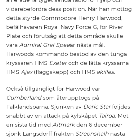
vidarebefordra dess position. När han mottog
detta styrde Commodore Henry Harwood,
befälhavaren Royal Navy Force G, för River
Plate och förutsåg att detta område skulle
vara
Admiral Graf Spee
är nästa mål.
Harwoods kommando bestod av den tunga
kryssaren HMS
Exeter
och de lätta kryssarna
HMS
Ajax
(flaggskepp) och HMS
akilles
.
Också tillgängligt för Harwood var
Cumberland
som återupptogs på
Falklandsöarna. Sjunken av
Doric Star
följdes
snabbt av en attack på kylskåpet
Tairoa
. Möt
en sista tid med
Altmark
den 6 december
sjönk Langsdorff frakten
Streonshalh
nästa