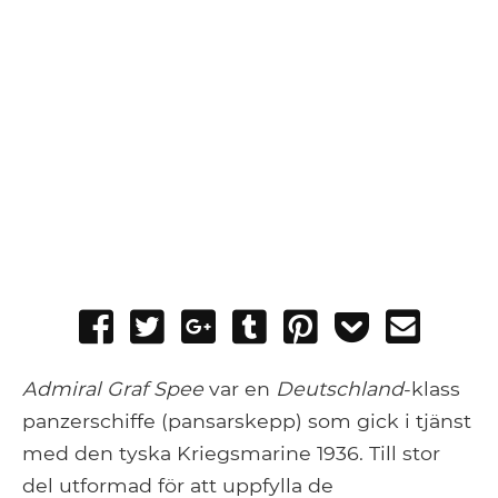
Share
Tweet
Share
Post
Pin
Add
Send
on
on
to
it
to
email
Facebook
Google+
Tumblr
Pocket
Admiral Graf Spee
var en
Deutschland
-klass
panzerschiffe (pansarskepp) som gick i tjänst
med den tyska Kriegsmarine 1936. Till stor
del utformad för att uppfylla de