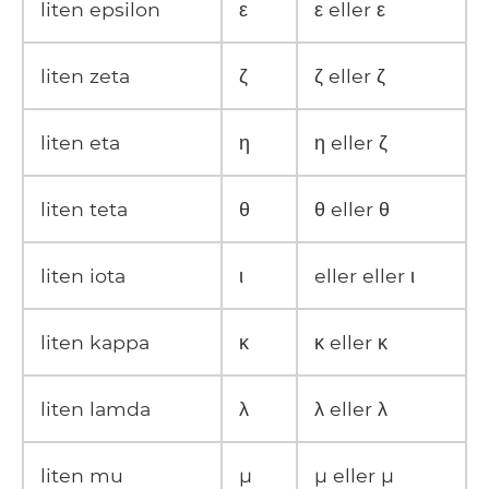
liten epsilon
ε
ε eller ε
liten zeta
ζ
ζ eller ζ
liten eta
η
η eller ζ
liten teta
θ
θ eller θ
liten iota
ι
eller eller ι
liten kappa
κ
κ eller κ
liten lamda
λ
λ eller λ
liten mu
μ
μ eller μ