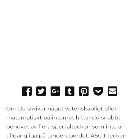
Share
Tweet
Share
Post
Pin
Add
Send
on
on
to
it
to
email
Facebook
Google+
Tumblr
Pocket
Om du skriver något vetenskapligt eller
matematiskt på internet hittar du snabbt
behovet av flera specialtecken som inte är
tillgängliga på tangentbordet. ASCII-tecken