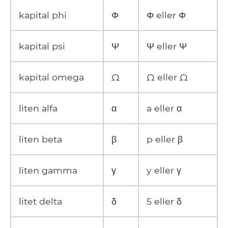
kapital phi
Φ
Φ eller Φ
kapital psi
Ψ
Ψ eller Ψ
kapital omega
Ω
Ω eller Ω
liten alfa
α
a eller α
liten beta
β
p eller β
liten gamma
γ
y eller γ
litet delta
δ
5 eller δ