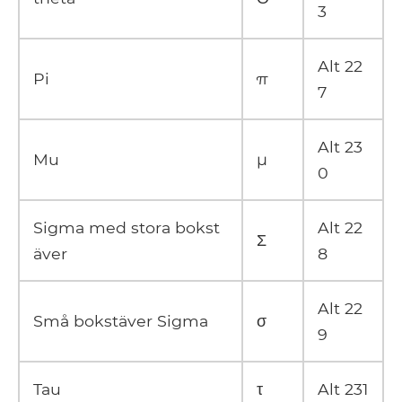
3
Alt 22
Pi
π
7
Alt 23
Mu
μ
0
Sigma med stora bokst
Alt 22
Σ
äver
8
Alt 22
Små bokstäver Sigma
σ
9
Tau
τ
Alt 231