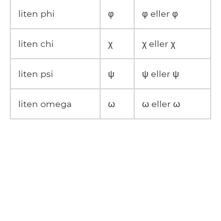
liten phi
φ
φ eller φ
liten chi
χ
χ eller χ
liten psi
ψ
ψ eller ψ
liten omega
ω
ω eller ω