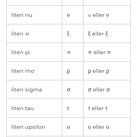
liten nu
ν
v eller ν
liten xi
ξ
ξ eller ξ
liten pi
π
π eller π
liten rho
ρ
ρ eller ρ
liten sigma
σ
σ eller σ
liten tau
τ
τ eller τ
liten upsilon
υ
υ eller υ