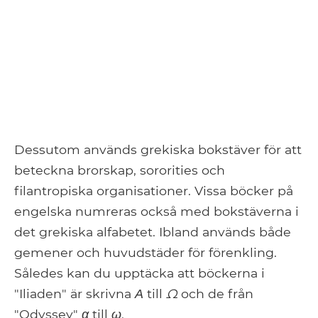
Dessutom används grekiska bokstäver för att
beteckna brorskap, sororities och
filantropiska organisationer. Vissa böcker på
engelska numreras också med bokstäverna i
det grekiska alfabetet. Ibland används både
gemener och huvudstäder för förenkling.
Således kan du upptäcka att böckerna i
"Iliaden" är skrivna
Α
till
Ω
och de från
"Odyssey"
α
till
ω
.