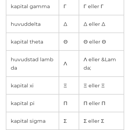
kapital gamma
Γ
Γ eller Γ
huvuddelta
Δ
Δ eller Δ
kapital theta
Θ
Θ eller Θ
huvudstad lamb
Λ eller &Lam
Λ
da
da;
kapital xi
Ξ
Ξ eller Ξ
kapital pi
Π
Π eller Π
kapital sigma
Σ
Σ eller Σ