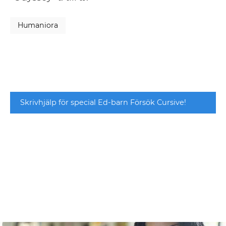
Humaniora
Skrivhjälp för special Ed-barn Försök Cursive!