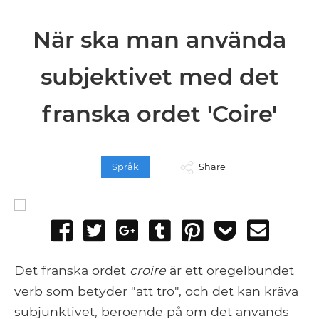
När ska man använda
subjektivet med det
franska ordet 'Coire'
Språk
Share
Share
Tweet
Share
Post
Pin
Add
Send
on
on
to
it
to
email
Facebook
Google+
Tumblr
Pocket
Det franska ordet
croire
är ett oregelbundet
verb som betyder "att tro", och det kan kräva
subjunktivet, beroende på om det används