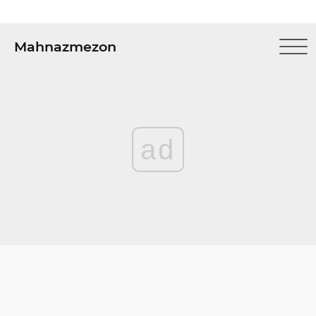
Mahnazmezon
ad