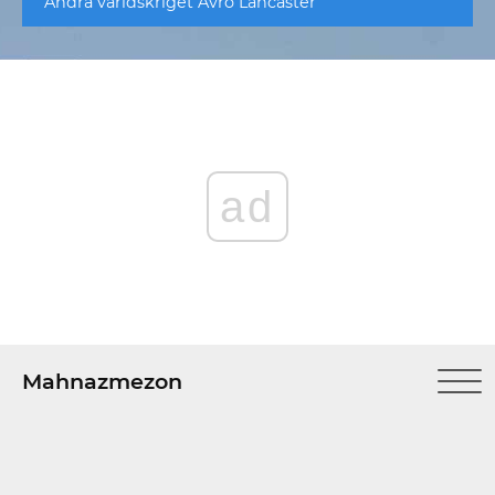
Andra världskriget Avro Lancaster
ad
Mahnazmezon