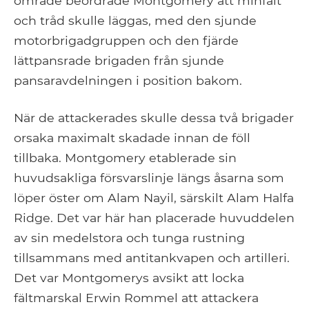
område beordrade Montgomery att minfält
och tråd skulle läggas, med den sjunde
motorbrigadgruppen och den fjärde
lättpansrade brigaden från sjunde
pansaravdelningen i position bakom.
När de attackerades skulle dessa två brigader
orsaka maximalt skadade innan de föll
tillbaka. Montgomery etablerade sin
huvudsakliga försvarslinje längs åsarna som
löper öster om Alam Nayil, särskilt Alam Halfa
Ridge. Det var här han placerade huvuddelen
av sin medelstora och tunga rustning
tillsammans med antitankvapen och artilleri.
Det var Montgomerys avsikt att locka
fältmarskal Erwin Rommel att attackera