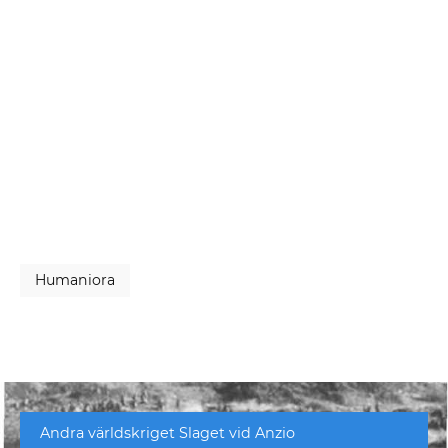
Humaniora
Andra världskriget Slaget vid Anzio